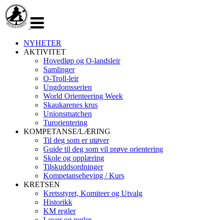
Veksle
navigasjon
NYHETER
AKTIVITET
Hovedløp og O-landsleir
Samlinger
O-Troll-leir
Ungdomsserien
World Orienteering Week
Skaukarenes krus
Unionsmatchen
Turorientering
KOMPETANSE/LÆRING
Til deg som er utøver
Guide til deg som vil prøve orientering
Skole og opplæring
Tilskuddsordninger
Kompetanseheving / Kurs
KRETSEN
Kretsstyret, Komiteer og Utvalg
Historikk
KM regler
Lover og regler