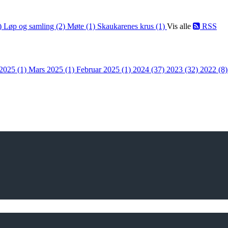
1)
Løp og samling (2)
Møte (1)
Skaukarenes krus (1)
Vis alle
RSS
 2025 (1)
Mars 2025 (1)
Februar 2025 (1)
2024 (37)
2023 (32)
2022 (8