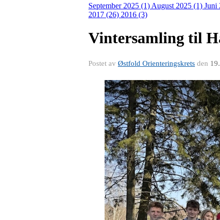
September 2025 (1)
August 2025 (1)
Juni
2017 (26)
2016 (3)
Vintersamling til 
Postet av
Østfold Orienteringskrets
den
19