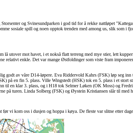
torsenter og Svinesundparken i god tid for å rekke nattløpet "Kattegatt
mme sosiale spill og noen opptok trenden med among us, slik som i fjor
m lå utover mot havet, i et nokså flatt terreng med mye stier, lett kupp
e relativt enkle. Det var mange Østfoldinger som viste fram imponerend
rolig godt av våre D14-løpere. Eva Riddervold Kahrs (FSK) løp seg inn t
) på en fin 5. plass. Ville Wingstedt (HSK) tok en 5. plass i et stort s
n til en klar 3. plass, og i H18 tok Selmer Løken (OK Moss) og Fredr
ederne på turen. Linda Solberg (FSK) og Øystein Kristiansen slår til med
ør vi kom oss i dusjen og hoppa i køya. De fleste var slitne etter dage