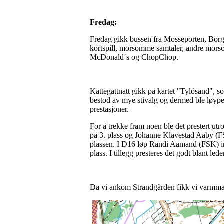
Fredag:
Fredag gikk bussen fra Mosseporten, Borg S
kortspill, morsomme samtaler, andre morso
McDonald´s og ChopChop.
Kattegattnatt gikk på kartet "Tylösand", so
bestod av mye stivalg og dermed ble løypen
prestasjoner.
For å trekke fram noen ble det prestert ut
på 3. plass og Johanne Klavestad Aaby (FSK
plassen. I D16 løp Randi Aamand (FSK) in
plass. I tillegg presteres det godt blant l
Da vi ankom Strandgården fikk vi varmmat f