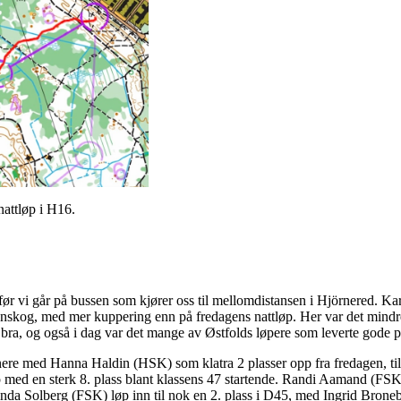
nattløp i H16.
 før vi går på bussen som kjører oss til mellomdistansen i Hjörnered. K
ranskog, med mer kuppering enn på fredagens nattløp. Her var det mindre
t bra, og også i dag var det mange av Østfolds løpere som leverte gode p
nere med Hanna Haldin (HSK) som klatra 2 plasser opp fra fredagen, til 
ed en sterk 8. plass blant klassens 47 startende. Randi Aamand (FSK)
inda Solberg (FSK) løp inn til nok en 2. plass i D45, med Ingrid Bro