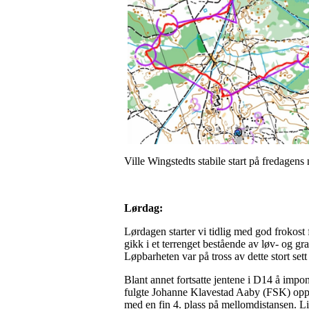
Ville Wingstedts stabile start på fredagens 
Lørdag:
Lørdagen starter vi tidlig med god frokost
gikk i et terrenget bestående av løv- og g
Løpbarheten var på tross av dette stort set
Blant annet fortsatte jentene i D14 å impo
fulgte Johanne Klavestad Aaby (FSK) opp m
med en fin 4. plass på mellomdistansen. L