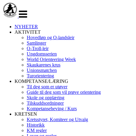
Veksle
navigasjon
NYHETER
AKTIVITET
Hovedløp og O-landsleir
Samlinger
O-Troll-leir
Ungdomsserien
World Orienteering Week
Skaukarenes krus
Unionsmatchen
Turorientering
KOMPETANSE/LÆRING
Til deg som er utøver
Guide til deg som vil prøve orientering
Skole og opplæring
Tilskuddsordninger
Kompetanseheving / Kurs
KRETSEN
Kretsstyret, Komiteer og Utvalg
Historikk
KM regler
Lover og regler