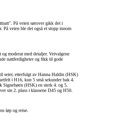
natt". På veien sørover gikk det i
. På veien ble det også et stopp innom
ert og moderat med detaljer. Veivalgene
e nattferdigheter og fikk til gode
il seier, etterfulgt av Hanna Haldin (HSK)
tartfelt i H16, kun 5 små sekunder bak 4.
ik Signebøen (HSK) en sterk 4. og 5.
 hver sin 2. plass i klassene D45 og H50.
ns løp og reise.