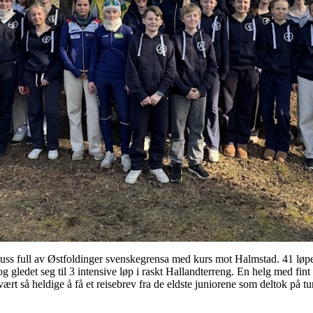
buss full av Østfoldinger svenskegrensa med kurs mot Halmstad. 41 løper
gledet seg til 3 intensive løp i raskt Hallandterreng. En helg med fint
 vært så heldige å få et reisebrev fra de eldste juniorene som deltok på