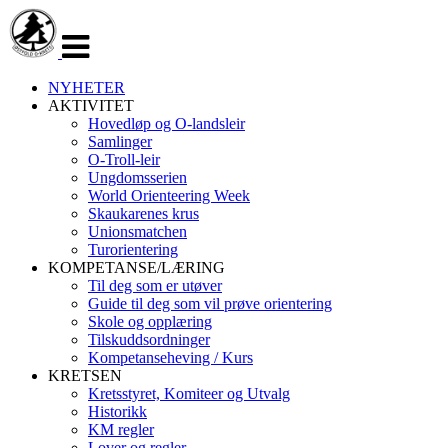
Veksle
navigasjon
NYHETER
AKTIVITET
Hovedløp og O-landsleir
Samlinger
O-Troll-leir
Ungdomsserien
World Orienteering Week
Skaukarenes krus
Unionsmatchen
Turorientering
KOMPETANSE/LÆRING
Til deg som er utøver
Guide til deg som vil prøve orientering
Skole og opplæring
Tilskuddsordninger
Kompetanseheving / Kurs
KRETSEN
Kretsstyret, Komiteer og Utvalg
Historikk
KM regler
Lover og regler