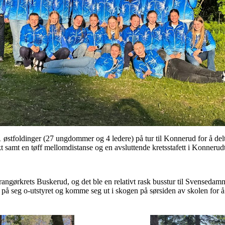
31 østfoldinger (27 ungdommer og 4 ledere) på tur til Konnerud for å de
kt samt en tøff mellomdistanse og en avsluttende kretsstafett i Konnerud
rangørkrets Buskerud, og det ble en relativt rask busstur til Svensedamm
på seg o-utstyret og komme seg ut i skogen på sørsiden av skolen for å