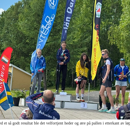
d et så godt resultat ble det velfortjent heder og ære på pallen i etterkant av løp