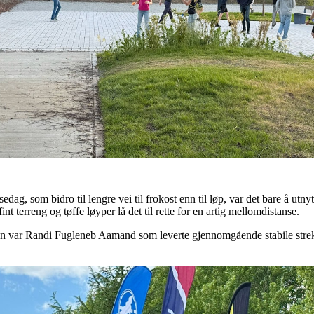
dag, som bidro til lengre vei til frokost enn til løp, var det bare å utn
t terreng og tøffe løyper lå det til rette for en artig mellomdistanse.
ogen var Randi Fugleneb Aamand som leverte gjennomgående stabile strek