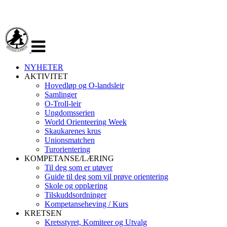
Veksle
navigasjon
NYHETER
AKTIVITET
Hovedløp og O-landsleir
Samlinger
O-Troll-leir
Ungdomsserien
World Orienteering Week
Skaukarenes krus
Unionsmatchen
Turorientering
KOMPETANSE/LÆRING
Til deg som er utøver
Guide til deg som vil prøve orientering
Skole og opplæring
Tilskuddsordninger
Kompetanseheving / Kurs
KRETSEN
Kretsstyret, Komiteer og Utvalg