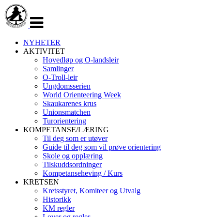
Veksle
navigasjon
NYHETER
AKTIVITET
Hovedløp og O-landsleir
Samlinger
O-Troll-leir
Ungdomsserien
World Orienteering Week
Skaukarenes krus
Unionsmatchen
Turorientering
KOMPETANSE/LÆRING
Til deg som er utøver
Guide til deg som vil prøve orientering
Skole og opplæring
Tilskuddsordninger
Kompetanseheving / Kurs
KRETSEN
Kretsstyret, Komiteer og Utvalg
Historikk
KM regler
Lover og regler