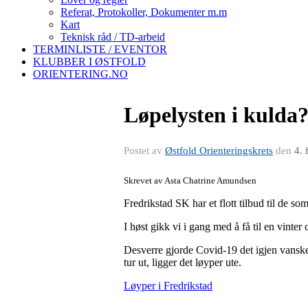
Referat, Protokoller, Dokumenter m.m
Kart
Teknisk råd / TD-arbeid
TERMINLISTE / EVENTOR
KLUBBER I ØSTFOLD
ORIENTERING.NO
Løpelysten i kulda
Postet av
Østfold Orienteringskrets
den
4. 
Skrevet av Asta Chatrine Amundsen
Fredrikstad SK har et flott tilbud til de so
I høst gikk vi i gang med å få til en vinte
Desverre gjorde Covid-19 det igjen vanske
tur ut, ligger det løyper ute.
Løyper i Fredrikstad