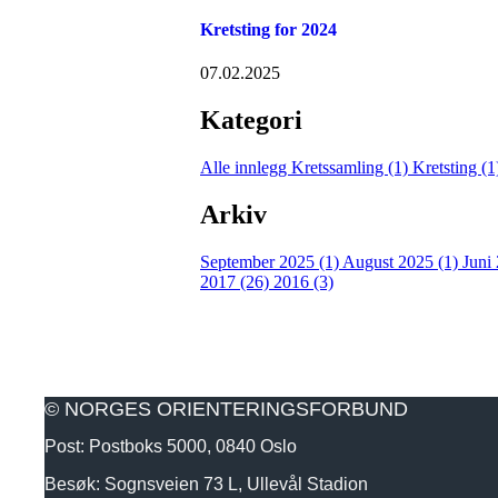
Kretsting for 2024
07.02.2025
Kategori
Alle innlegg
Kretssamling (1)
Kretsting (
Arkiv
September 2025 (1)
August 2025 (1)
Juni
2017 (26)
2016 (3)
© NORGES ORIENTERINGSFORBUND
Post: Postboks 5000, 0840 Oslo
Besøk: Sognsveien 73 L, Ullevål Stadion