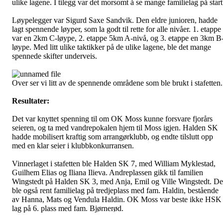
ulike lagene. I tilegg var det morsomt å se mange familielag på start
Løypelegger var Sigurd Saxe Sandvik. Den eldre junioren, hadde
lagt spennende løyper, som la godt til rette for alle nivåer. 1. etappe
var en 2km C-løype, 2. etappe 5km A-nivå, og 3. etappe en 3km B
løype. Med litt ulike taktikker på de ulike lagene, ble det mange
spennede skifter underveis.
Over ser vi litt av de spennende områdene som ble brukt i stafetten.
Resultater:
Det var knyttet spenning til om OK Moss kunne forsvare fjorårs
seieren, og ta med vandrepokalen hjem til Moss igjen. Halden SK
hadde mobilisert kraftig som arrangørklubb, og endte tilslutt opp
med en klar seier i klubbkonkurransen.
Vinnerlaget i stafetten ble Halden SK 7, med William Myklestad,
Guilhem Elias og Iliana Ilieva. Andreplassen gikk til familien
Wingstedt på Halden SK 3, med Anja, Emil og Ville Wingstedt. De
ble også rent familielag på tredjeplass med fam. Haldin, bestående
av Hanna, Mats og Vendula Haldin. OK Moss var beste ikke HSK
lag på 6. plass med fam. Bjørnerød.