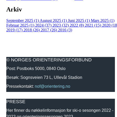
Arkiv
September 2025 (1)
August 2025 (1)
Juni 2025 (1)
Mars 2025 (1)
Februar 2025 (1)
2024 (37)
2023 (32)
2022 (8)
2021 (15)
2020 (18
2019 (17)
2018 (26)
2017 (26)
2016 (3)
© NORGES ORIENTERINGSFORBUND
Post: Postboks 5000, 0840 Oslo
Besøk: Sognsveien 73 L, Ullevål Stadion
Pressekontakt:
nof@orientering.no
PRESSE
Her finner du nøkkelinformasjon for ski-o sesongen 2022 -
2023 og orienteringssesongen 2023.