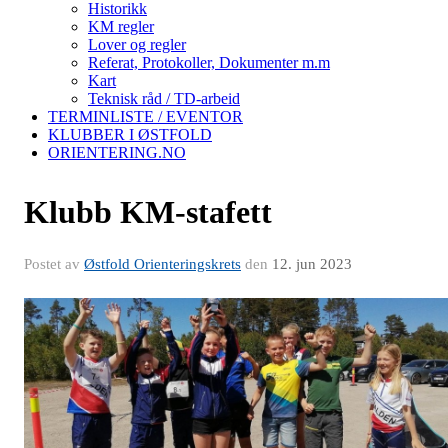
Historikk
KM regler
Lover og regler
Referat, Protokoller, Dokumenter m.m
Kart
Teknisk råd / TD-arbeid
TERMINLISTE / EVENTOR
KLUBBER I ØSTFOLD
ORIENTERING.NO
Klubb KM-stafett
Postet av
Østfold Orienteringskrets
den
12. jun 2023