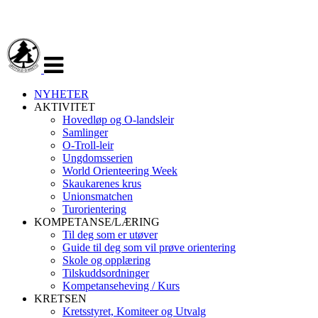
Veksle
navigasjon
NYHETER
AKTIVITET
Hovedløp og O-landsleir
Samlinger
O-Troll-leir
Ungdomsserien
World Orienteering Week
Skaukarenes krus
Unionsmatchen
Turorientering
KOMPETANSE/LÆRING
Til deg som er utøver
Guide til deg som vil prøve orientering
Skole og opplæring
Tilskuddsordninger
Kompetanseheving / Kurs
KRETSEN
Kretsstyret, Komiteer og Utvalg