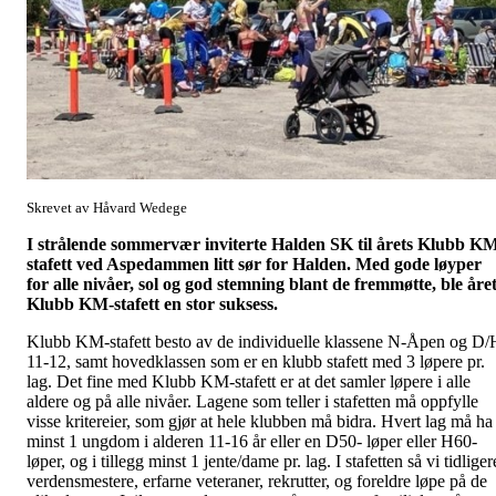
Skrevet av Håvard Wedege
I strålende sommervær inviterte Halden SK til årets Klubb K
stafett ved Aspedammen litt sør for Halden. Med gode løyper
for alle nivåer, sol og god stemning blant de fremmøtte, ble åre
Klubb KM-stafett en stor suksess.
Klubb KM-stafett besto av de individuelle klassene N-Åpen og D/
11-12, samt hovedklassen som er en klubb stafett med 3 løpere pr.
lag. Det fine med Klubb KM-stafett er at det samler løpere i alle
aldere og på alle nivåer. Lagene som teller i stafetten må oppfylle
visse kritereier, som gjør at hele klubben må bidra. Hvert lag må ha
minst 1 ungdom i alderen 11-16 år eller en D50- løper eller H60-
løper, og i tillegg minst 1 jente/dame pr. lag. I stafetten så vi tidliger
verdensmestere, erfarne veteraner, rekrutter, og foreldre løpe på de