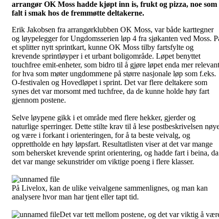
arrangør OK Moss hadde kjøpt inn is, frukt og pizza, noe som
falt i smak hos de fremmøtte deltakerne.
Erik Jakobsen fra arrangørklubben OK Moss, var både karttegner
og løypelegger for Ungdomsserien løp 4 fra sjøkanten ved Moss. P
et splitter nytt sprintkart, kunne OK Moss tilby fartsfylte og
krevende sprintløyper i et urbant boligområde. Løpet benyttet
touchfree emit-enheter, som bidro til å gjøre løpet enda mer relevan
for hva som møter ungdommene på større nasjonale løp som f.eks.
O-festivalen og Hovedløpet i sprint. Det var flere deltakere som
synes det var morsomt med tuchfree, da de kunne holde høy fart
gjennom postene.
Selve løypene gikk i et område med flere hekker, gjerder og
naturlige sperringer. Dette stilte krav til å lese postbeskrivelsen nøy
og være i forkant i orienteringen, for å ta beste veivalg, og
opprettholde en høy løpsfart.
Resultatlisten viser at det var mange
som behersket krevende sprint orientering, og hadde fart i beina, da
det var mange sekunstrider om viktige poeng i flere klasser.
På Livelox, kan de ulike veivalgene sammenlignes, og man kan
analysere hvor man har tjent eller tapt tid.
Det var tett mellom postene, og det var viktig å vær