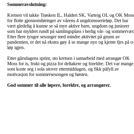
Sommeravslutning:
Kretsen vil takke Trøsken IL, Halden SK, Varteig OL og OK Moss
for flotte gjennomføringer av vårens 4 ungdomsserieløp. Det har
vært gledelig å kunne se så mye aktive barn, ungdom og juniorer
som har myldret rundt på samlingsplass i herlig vår- og sommervær
Etter flere tyngre sesonger med mindre aktivitet på grunn av
pandemien, er det nå ekstra gøy å se mange nye og kjente fjes på o
løp igjen.
Etter gårsdagens sprint, sto kretsen i samarbeid med arrangør OK
Moss for is, frukt og pizza for deltakere og foreldre. Det var mange
som koste seg i sola utover ettermiddagen, og fikk påfyll av
motivasjon for sommersesongen og høsten.
God sommer til alle løpere, foreldre, og arrangører.