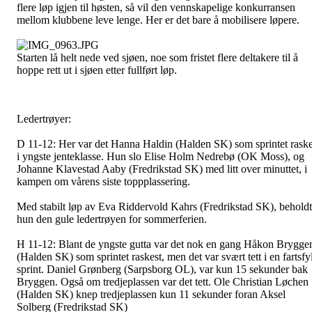
flere løp igjen til høsten, så vil den vennskapelige konkurransen
mellom klubbene leve lenge. Her er det bare å mobilisere løpere.
Starten lå helt nede ved sjøen, noe som fristet flere deltakere til å
hoppe rett ut i sjøen etter fullført løp.
Ledertrøyer:
D 11-12
: Her var det Hanna Haldin (Halden SK) som sprintet raske
i yngste jenteklasse. Hun slo Elise Holm Nedrebø (OK Moss), og
Johanne Klavestad Aaby (Fredrikstad SK) med litt over minuttet, i
kampen om vårens siste toppplassering.
Med stabilt løp av Eva Riddervold Kahrs (Fredrikstad SK), beholdt
hun den gule ledertrøyen for sommerferien.
H 11-12:
Blant de yngste gutta var det nok en gang Håkon Brygge
(Halden SK) som sprintet raskest, men det var svært tett i en fartsfyl
sprint. Daniel Grønberg (Sarpsborg OL), var kun 15 sekunder bak
Bryggen. Også om tredjeplassen var det tett. Ole Christian Løchen
(Halden SK) knep tredjeplassen kun 11 sekunder foran Aksel
Solberg (Fredrikstad SK)