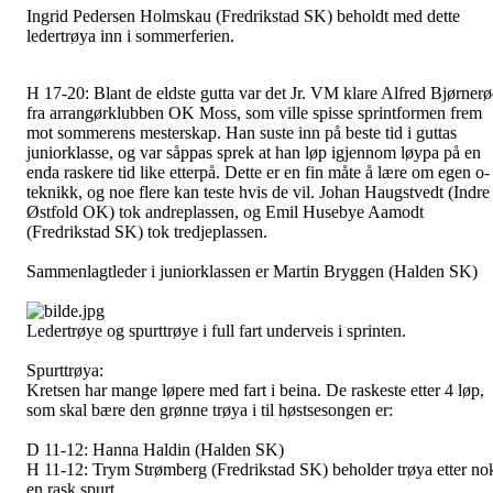
Ingrid Pedersen Holmskau (Fredrikstad SK) beholdt med dette
ledertrøya inn i sommerferien.
H 17-20:
Blant de eldste gutta var det Jr. VM klare Alfred Bjørner
fra arrangørklubben OK Moss, som ville spisse sprintformen frem
mot sommerens mesterskap. Han suste inn på beste tid i guttas
juniorklasse, og var såppas sprek at han løp igjennom løypa på en
enda raskere tid like etterpå. Dette er en fin måte å lære om egen o-
teknikk, og noe flere kan teste hvis de vil. Johan Haugstvedt (Indre
Østfold OK) tok andreplassen, og Emil Husebye Aamodt
(Fredrikstad SK) tok tredjeplassen.
Sammenlagtleder i juniorklassen er Martin Bryggen (Halden SK)
Ledertrøye og spurttrøye i full fart underveis i sprinten.
Spurttrøya:
Kretsen har mange løpere med fart i beina. De raskeste etter 4 løp,
som skal bære den grønne trøya i til høstsesongen er:
D 11-12:
Hanna Haldin (Halden SK)
H 11-12:
Trym Strømberg (Fredrikstad SK) beholder trøya etter no
en rask spurt.