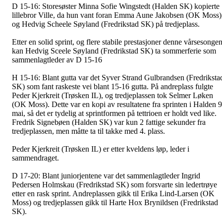
D 15-16:
Storesøster Minna Sofie Wingstedt (Halden SK) kopierte
lillebror Ville, da hun vant foran Emma Aune Jakobsen (OK Moss)
og Hedvig Scheele Søyland (Fredrikstad SK) på tredjeplass.
Etter en solid sprint, og flere stabile prestasjoner denne vårsesongen
kan Hedvig Sceele Søyland (Fredrikstad SK) ta sommerferie som
sammenlagtleder av D 15-16
H 15-16:
Blant gutta var det Syver Strand Gulbrandsen (Fredriksta
SK) som fant raskeste vei blant 15-16 gutta. På andreplass fulgte
Peder Kjerkreit (Trøsken IL), og tredjeplassen tok Selmer Løken
(OK Moss). Dette var en kopi av resultatene fra sprinten i Halden 9
mai, så det er tydelig at sprintformen på tettrioen er holdt ved like.
Fredrik Signebøen (Halden SK) var kun 2 fattige sekunder fra
tredjeplassen, men måtte ta til takke med 4. plass.
Peder Kjerkreit (Trøsken IL) er etter kveldens løp, leder i
sammendraget.
D 17-20:
Blant juniorjentene var det sammenlagtleder Ingrid
Pedersen Holmskau (Fredrikstad SK) som forsvarte sin ledertrøye
etter en rask sprint. Andreplassen gikk til Erika Lind-Larsen (OK
Moss) og tredjeplassen gikk til Harte Hox Brynildsen (Fredrikstad
SK).