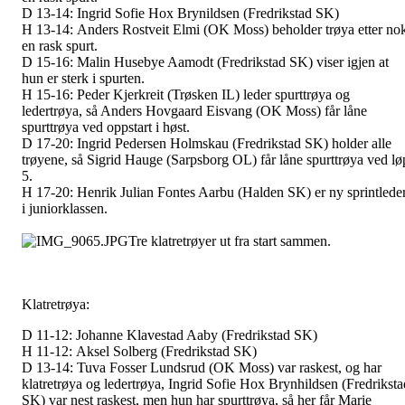
D 13-14:
Ingrid Sofie Hox Brynildsen (Fredrikstad SK)
H 13-14:
Anders Rostveit Elmi (OK Moss) beholder trøya etter no
en rask spurt.
D 15-16:
Malin Husebye Aamodt (Fredrikstad SK) viser igjen at
hun er sterk i spurten.
H 15-16:
Peder Kjerkreit (Trøsken IL) leder spurttrøya og
ledertrøya, så Anders Hovgaard Eisvang (OK Moss) får låne
spurttrøya ved oppstart i høst.
D 17-20:
Ingrid Pedersen Holmskau (Fredrikstad SK) holder alle
trøyene, så Sigrid Hauge (Sarpsborg OL) får låne spurttrøya ved lø
5.
H 17-20:
Henrik Julian Fontes Aarbu (Halden SK) er ny sprintlede
i juniorklassen.
Tre klatretrøyer ut fra start sammen.
Klatretrøya:
D 11-12:
Johanne Klavestad Aaby (Fredrikstad SK)
H 11-12:
Aksel Solberg (Fredrikstad SK)
D 13-14:
Tuva Fosser Lundsrud (OK Moss) var raskest, og har
klatretrøya og ledertrøya, Ingrid Sofie Hox Brynhildsen (Fredriksta
SK) var nest raskest, men hun har spurttrøya, så her får Marie