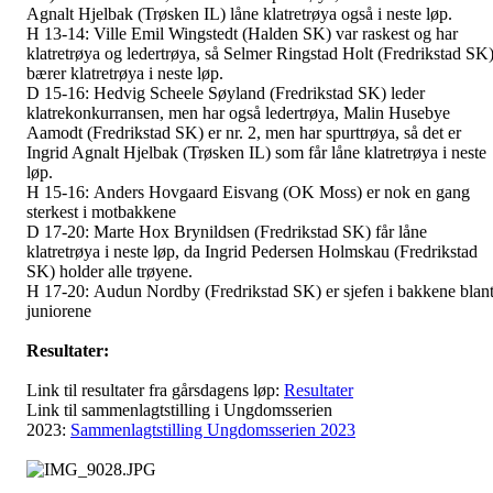
Agnalt Hjelbak (Trøsken IL) låne klatretrøya også i neste løp.
H 13-14:
Ville Emil Wingstedt (Halden SK) var raskest og har
klatretrøya og ledertrøya, så Selmer Ringstad Holt (Fredrikstad SK
bærer klatretrøya i neste løp.
D 15-16:
Hedvig Scheele Søyland
(Fredrikstad SK) leder
klatrekonkurransen, men har også ledertrøya, Malin Husebye
Aamodt (Fredrikstad SK) er nr. 2, men har spurttrøya, så det er
Ingrid Agnalt Hjelbak (Trøsken IL) som får låne klatretrøya i neste
løp.
H 15-16:
Anders Hovgaard Eisvang (OK Moss) er nok en gang
sterkest i motbakkene
D 17-20:
Marte Hox Brynildsen (Fredrikstad SK) får låne
klatretrøya i neste løp, da Ingrid Pedersen Holmskau (Fredrikstad
SK) holder alle trøyene.
H 17-20:
Audun Nordby (Fredrikstad SK) er sjefen i bakkene blan
juniorene
Resultater:
Link til resultater fra gårsdagens løp:
Resultater
Link til sammenlagtstilling i Ungdomsserien
2023:
Sammenlagtstilling Ungdomsserien 2023