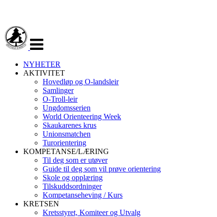
Veksle
navigasjon
NYHETER
AKTIVITET
Hovedløp og O-landsleir
Samlinger
O-Troll-leir
Ungdomsserien
World Orienteering Week
Skaukarenes krus
Unionsmatchen
Turorientering
KOMPETANSE/LÆRING
Til deg som er utøver
Guide til deg som vil prøve orientering
Skole og opplæring
Tilskuddsordninger
Kompetanseheving / Kurs
KRETSEN
Kretsstyret, Komiteer og Utvalg