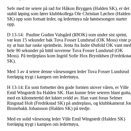
Selv med tre seiere på rad for Håkon Bryggen (Halden SK), er det
stabil løping som fører klubbkollega Ole Christian Løchen (Halden
SK) opp som fortsatt leder, og ledertrøya når høstsesongen starter
opp.
D 13-14:
Pauline Gudim Valsgård (IØOK) som under sist sprint,
var kun 15 sekunder bak
Tuva Fosser Lundsrud (OK Moss) viste p
ny at hun har raske sprintbein. Jenta fra Indre Østfold OK vant me
hele 90 sekunder på hittil suverene Tuva Fosser Lundsrud (OK
Moss)
. På tredjeplass kom Ingrid Sofie Hox Brynildsen (Fredriksta
SK).
Med 3 av 4 seiere denne vårsesongen leder Tuva Fosser Lundsrud
foreløpig trygt i kampen om ledertrøya.
H 13-14:
En som fortsetter den gode formen utover våren, er Ville
Emil Wingstedt fra Halden SK. Han kunne feire seieren blant gutta
med en kilometertid det luktet svidd av. Han vant foran Selmer
Ringstad Holt (Fredrikstad SK) på andreplass, og klubbkamerat Joe
Bronebakk Johansson (Halden SK) på tredje.
Med en solid vårsesong leder Ville Emil Wingstedt (Halden SK)
foreløpig trygt i kampen om ledertrøya,