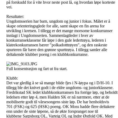
på forskudd for å vite hvor neste post lå, og hvordan løpe korteste
vei.
Resultater:
Ungdomsserien har barn, ungdom og junior i fokus. Målet er å
skape orienteringsglede for alle, samt skape en fin arena for
utvikling i kretsen. I tillegg er det mange morsome konkurranser
innlagt i Ungdomsserien. Sammenlagtleder i hver av
konkurranseklassene får løpe i den gule ledertrøya, lederen i
klatrekonkurransen bærer "polkadotttrøyen", og den raskeste
spurteren får bære den grønne spurttrøya. I tillegg samler alle
deltakende klubber poeng i en klubbkonkurranse.
Full konsentrasjon og fart ut fra start.
Klubb:
Det var gledlig å se så mange blide fjes i N-løypa og i D/H-10. I
tillegg ble det knivet godt i de eldre ungdoms- og juniorklassene.
Fredrikstad SK ledet klubbkonkurransen fra forrige løp, og beholdt
ledelsen etter løp 4, men Halden SK er nå nærmere, etter at de
mobiliserte godt til vårsesongens siste løp. De har henholdsvis
701 (FSK) og 625 (HSK) poeng. OK Moss hadde flere deltakere
enn under de siste løpene, så de økte forspranget noe til
klubbene Sarpsborg OL, Varteig OL og Indre Østfold OK. Med