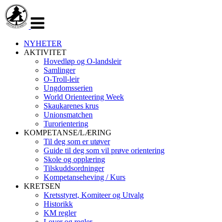
Veksle
navigasjon
NYHETER
AKTIVITET
Hovedløp og O-landsleir
Samlinger
O-Troll-leir
Ungdomsserien
World Orienteering Week
Skaukarenes krus
Unionsmatchen
Turorientering
KOMPETANSE/LÆRING
Til deg som er utøver
Guide til deg som vil prøve orientering
Skole og opplæring
Tilskuddsordninger
Kompetanseheving / Kurs
KRETSEN
Kretsstyret, Komiteer og Utvalg
Historikk
KM regler
Lover og regler