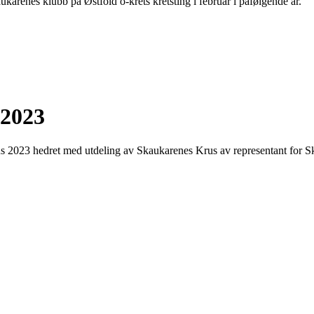
karenes klubb på Østfold o-krets kretsting i februar i påfølgende år.
 2023
s 2023 hedret med utdeling av Skaukarenes Krus av representant for S