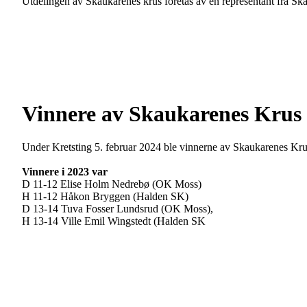
Utdelingen av Skaukarenes krus foretas av en representant fra Skau
Vinnere av Skaukarenes Krus
Under Kretsting 5. februar 2024 ble vinnerne av Skaukarenes Kru
Vinnere i 2023 var
D 11-12 Elise Holm Nedrebø (OK Moss)
H 11-12 Håkon Bryggen (Halden SK)
D 13-14 Tuva Fosser Lundsrud (OK Moss),
H 13-14 Ville Emil Wingstedt (Halden SK