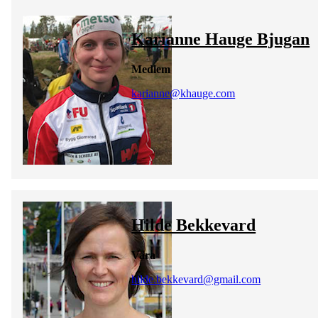
Karianne Hauge Bjugan
Medlem
karianne@khauge.com
Hilde Bekkevard
Vara
hilde.bekkevard@gmail.com