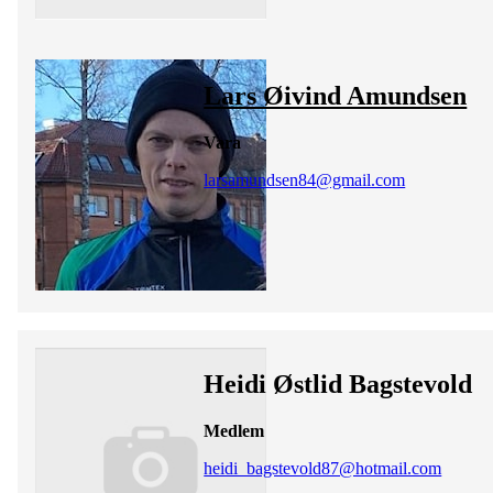
Lars Øivind Amundsen
Vara
larsamundsen84@gmail.com
Heidi Østlid Bagstevold
Medlem
heidi_bagstevold87@hotmail.com