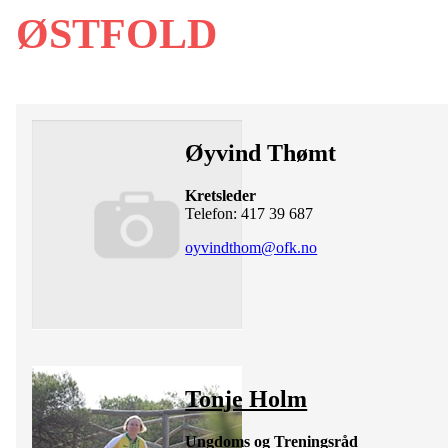
ØSTFOLD
Øyvind Thømt
Kretsleder
Telefon: 417 39 687
oyvindthom@ofk.no
Tonje Holm
Ungdoms og Treningsråd