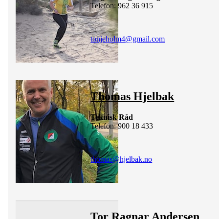
Telefon: 962 36 915
tonjeholm4@gmail.com
Thomas Hjelbak
Teknisk Råd
Telefon: 900 18 433
thomas@hjelbak.no
Tor Ragnar Andersen