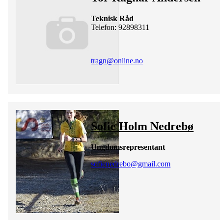
Teknisk Råd
Telefon: 92898311
tragn@online.no
Sofie Holm Nedrebø
Ungdomsrepresentant
sofienedrebo@gmail.com