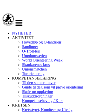
Veksle
navigasjon
NYHETER
AKTIVITET
Hovedløp og O-landsleir
Samlinger
O-Troll-leir
Ungdomsserien
World Orienteering Week
Skaukarenes krus
Unionsmatchen
Turorientering
KOMPETANSE/LÆRING
Til deg som er utøver
Guide til deg som vil prøve orientering
Skole og opplæring
Tilskuddsordninger
Kompetanseheving / Kurs
KRETSEN
Kretsstyret, Komiteer og Utvalg