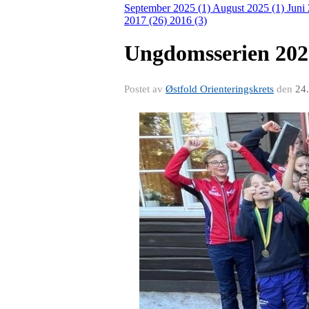
September 2025 (1)
August 2025 (1)
Juni
2017 (26)
2016 (3)
Ungdomsserien 202
Postet av
Østfold Orienteringskrets
den
24