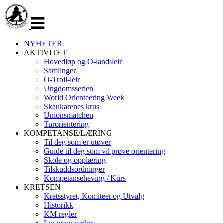
Veksle
navigasjon
NYHETER
AKTIVITET
Hovedløp og O-landsleir
Samlinger
O-Troll-leir
Ungdomsserien
World Orienteering Week
Skaukarenes krus
Unionsmatchen
Turorientering
KOMPETANSE/LÆRING
Til deg som er utøver
Guide til deg som vil prøve orientering
Skole og opplæring
Tilskuddsordninger
Kompetanseheving / Kurs
KRETSEN
Kretsstyret, Komiteer og Utvalg
Historikk
KM regler
Lover og regler