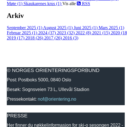
Møte (1)
Skaukarenes krus (1)
Vis alle
RSS
Arkiv
September 2025 (1)
August 2025 (1)
Juni 2025 (1)
Mars 2025 (1)
Februar 2025 (1)
2024 (37)
2023 (32)
2022 (8)
2021 (15)
2020 (18
2019 (17)
2018 (26)
2017 (26)
2016 (3)
© NORGES ORIENTERINGSFORBUND
Post: Postboks 5000, 0840 Oslo
Besøk: Sognsveien 73 L, Ullevål Stadion
Pressekontakt:
nof@orientering.no
PRESSE
Her finner du nøkkelinformasjon for ski-o sesongen 2022 -