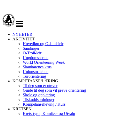
Veksle
navigasjon
NYHETER
AKTIVITET
Hovedløp og O-landsleir
Samlinger
O-Troll-leir
Ungdomsserien
World Orienteering Week
Skaukarenes krus
Unionsmatchen
Turorientering
KOMPETANSE/LÆRING
Til deg som er utøver
Guide til deg som vil prøve orientering
Skole og opplæring
Tilskuddsordninger
Kompetanseheving / Kurs
KRETSEN
Kretsstyret, Komiteer og Utvalg