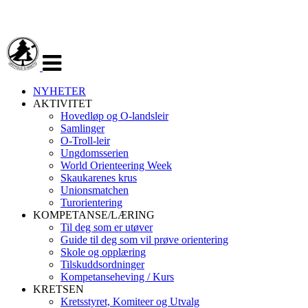
Veksle
navigasjon
NYHETER
AKTIVITET
Hovedløp og O-landsleir
Samlinger
O-Troll-leir
Ungdomsserien
World Orienteering Week
Skaukarenes krus
Unionsmatchen
Turorientering
KOMPETANSE/LÆRING
Til deg som er utøver
Guide til deg som vil prøve orientering
Skole og opplæring
Tilskuddsordninger
Kompetanseheving / Kurs
KRETSEN
Kretsstyret, Komiteer og Utvalg