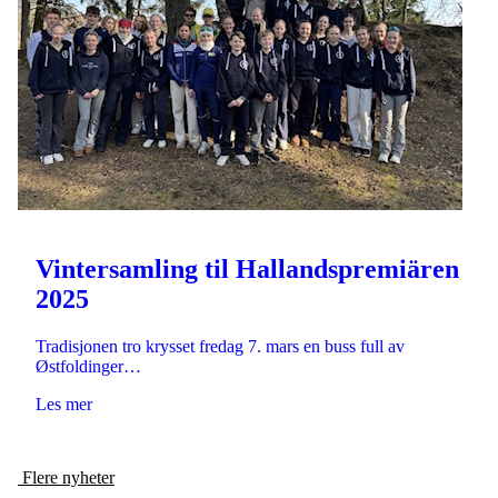
Vintersamling til Hallandspremiären
2025
Tradisjonen tro krysset fredag 7. mars en buss full av
Østfoldinger…
Les mer
Flere nyheter