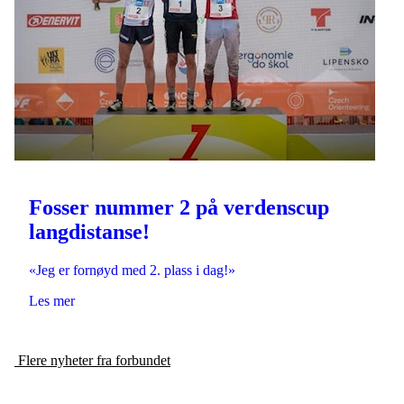
Fosser nummer 2 på verdenscup
langdistanse!
«Jeg er fornøyd med 2. plass i dag!»
Les mer
Flere nyheter fra forbundet