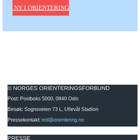
NY I ORIENTERING
© NORGES ORIENTERINGSFORBUND
Post: Postboks 5000, 0840 Oslo
Besøk: Sognsveien 73 L, Ullevål Stadion
Pressekontakt:
nof@orientering.no
PRESSE