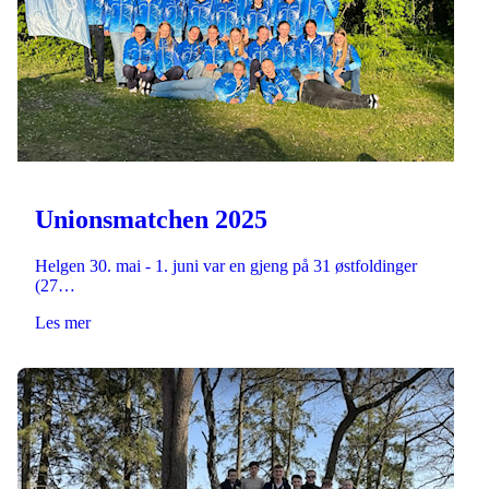
Unionsmatchen 2025
Helgen 30. mai - 1. juni var en gjeng på 31 østfoldinger
(27…
Les mer