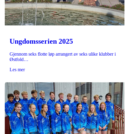
Ungdomsserien 2025
Gjennom seks flotte løp arrangert av seks ulike klubber i
Østfold…
Les mer