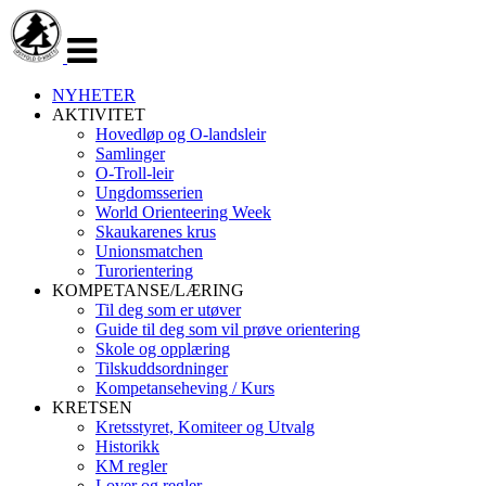
Veksle
navigasjon
NYHETER
AKTIVITET
Hovedløp og O-landsleir
Samlinger
O-Troll-leir
Ungdomsserien
World Orienteering Week
Skaukarenes krus
Unionsmatchen
Turorientering
KOMPETANSE/LÆRING
Til deg som er utøver
Guide til deg som vil prøve orientering
Skole og opplæring
Tilskuddsordninger
Kompetanseheving / Kurs
KRETSEN
Kretsstyret, Komiteer og Utvalg
Historikk
KM regler
Lover og regler