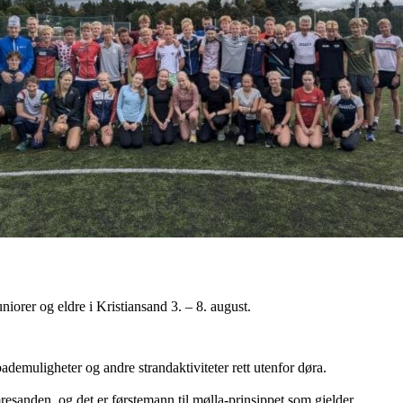
niorer og eldre i Kristiansand 3. – 8. august.
ne bademuligheter og andre strandaktiviteter rett utenfor døra.
esanden, og det er førstemann til mølla-prinsippet som gjelder.