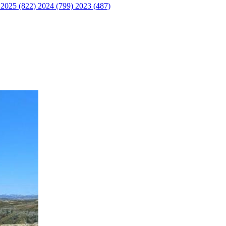
)
2025 (822)
2024 (799)
2023 (487)