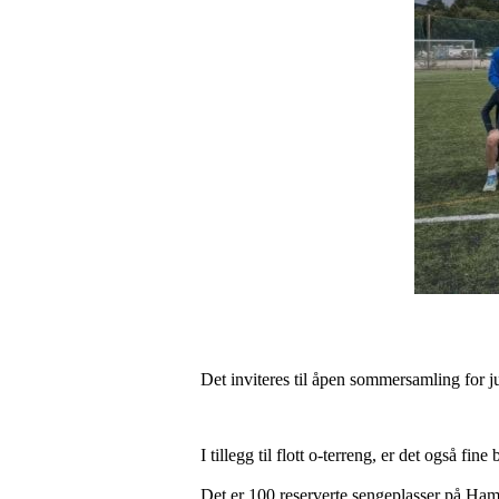
Det inviteres til åpen sommersamling for ju
I tillegg til flott o-terreng, er det også fi
Det er 100 reserverte sengeplasser på Hamr