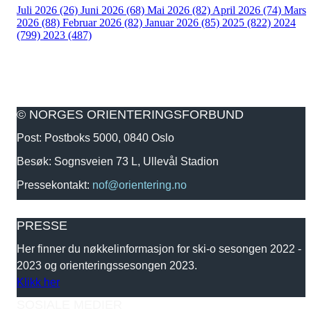
Juli 2026 (26)
Juni 2026 (68)
Mai 2026 (82)
April 2026 (74)
Mars
2026 (88)
Februar 2026 (82)
Januar 2026 (85)
2025 (822)
2024
(799)
2023 (487)
© NORGES ORIENTERINGSFORBUND
Post: Postboks 5000, 0840 Oslo
Besøk: Sognsveien 73 L, Ullevål Stadion
Pressekontakt:
nof@orientering.no
PRESSE
Her finner du nøkkelinformasjon for ski-o sesongen 2022 -
2023 og orienteringssesongen 2023.
Klikk her
SOSIALE MEDIER