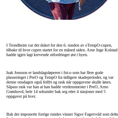
I Trondheim var det duket for den 6. runden av eTempO-cupen,
tilbake til hvor cupen startet for en måned siden. Arne Inge Kolstad
hadde igjen lagt krevende utfordringer øst i byen.
Isak Jonsson er landslagsløperen i fot-o som har flere gode
plasseringer i PreO og TempO fra tidligere skadeperioder, og var
denne onsdagen også feilfri og rask når oppgavene skulle løses.
Såpass rask var han at han hadde verdensmester i PreO, Arno
Grønhovd, hele 14 sekunder bak seg etter 4 stasjoner med 5
oppgaver på hver.
Bak der imponerte forrige rundes vinner Sigve Fagervold som delt