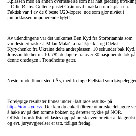
3.plassen med en annen overraskelse som har hatt gledelig utviklin
– Odin Østby. Guttene pustet Grønhovd i nakken om 2.plassen.
Faktisk var 4 av de 6 beste U20-løpere, noe som gjør nivået i
juniorklassen imponerende høyt!
Av utlendingene var det unikumet Ben Kyd fra Storbritannia som
var desidert raskest. Milan Malačka fra Tsjekkia og Oleksii
Kyrychenko fra Ukraina delte andreplassen, 10 sekunder bak Kyd.
Jonsson ble her nr. 10. 785 deltagere fra over 30 nasjoner deltok på
denne onsdagen i Trondheims gater.
Neste runde finner sted i Ås, med Jo Inge Fjellstad som løypelegger
Foreløpige resultater finnes under «last race results» på
https://torus.yq.cz/
. Der kan du enkelt filtrere ut norske deltagere v
å hake av på den tomme boksen og deretter trykke på NOR.
Offisiell norsk liste vil lastes opp på norsk eventor etter at klagefrist
og evt. juryavgjørelser er tatt, tidligst fredag.