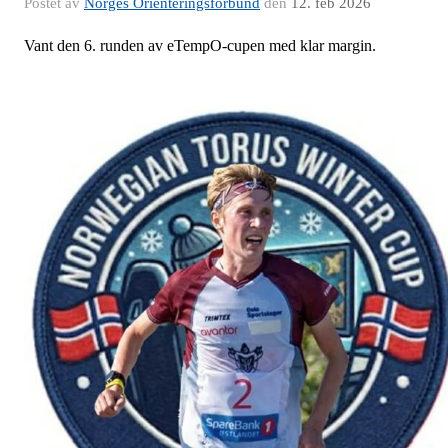
Postet av
Norges Orienteringsforbund
den
12. feb 2026
Vant den 6. runden av eTempO-cupen med klar margin.