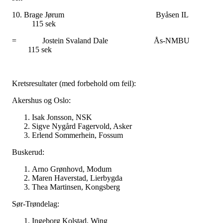
10. Brage Jørum Byåsen I
115 sek
= Jostein Svaland Dale Ås-NMB
115 sek
Kretsresultater (med forbehold om feil):
Akershus og Oslo:
Isak Jonsson, NSK
Sigve Nygård Fagervold, Asker
Erlend Sommerhein, Fossum
Buskerud:
Arno Grønhovd, Modum
Maren Haverstad, Lierbygda
Thea Martinsen, Kongsberg
Sør-Trøndelag:
Ingeborg Kolstad, Wing