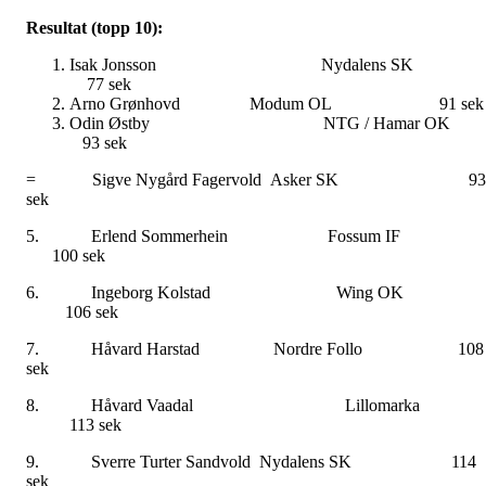
Resultat (topp 10):
Isak Jonsson Nydalens S
77 sek
Arno Grønhovd Modum OL 91 sek
Odin Østby NTG / Hamar O
93 sek
= Sigve Nygård Fagervold Asker SK 93
sek
5. Erlend Sommerhein Fossum I
100 sek
6. Ingeborg Kolstad Wing O
106 sek
7. Håvard Harstad Nordre Follo 108
sek
8. Håvard Vaadal Lillomark
113 sek
9. Sverre Turter Sandvold Nydalens SK 114
sek