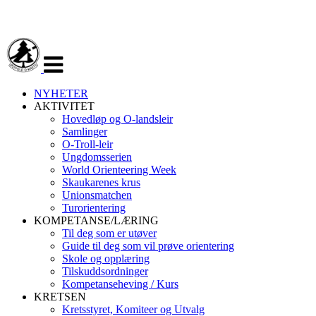
Veksle
navigasjon
NYHETER
AKTIVITET
Hovedløp og O-landsleir
Samlinger
O-Troll-leir
Ungdomsserien
World Orienteering Week
Skaukarenes krus
Unionsmatchen
Turorientering
KOMPETANSE/LÆRING
Til deg som er utøver
Guide til deg som vil prøve orientering
Skole og opplæring
Tilskuddsordninger
Kompetanseheving / Kurs
KRETSEN
Kretsstyret, Komiteer og Utvalg