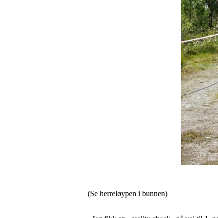
(Se herreløypen i bunnen)