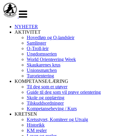
Veksle
navigasjon
NYHETER
AKTIVITET
Hovedløp og O-landsleir
Samlinger
O-Troll-leir
Ungdomsserien
World Orienteering Week
Skaukarenes krus
Unionsmatchen
Turorientering
KOMPETANSE/LÆRING
Til deg som er utøver
Guide til deg som vil prøve orientering
Skole og opplæring
Tilskuddsordninger
Kompetanseheving / Kurs
KRETSEN
Kretsstyret, Komiteer og Utvalg
Historikk
KM regler
Lover og regler