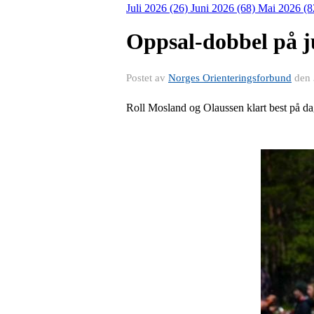
Juli 2026 (26)
Juni 2026 (68)
Mai 2026 (8
Oppsal-dobbel på 
Postet av
Norges Orienteringsforbund
den
Roll Mosland og Olaussen klart best på d