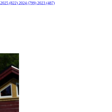
)
2025 (822)
2024 (799)
2023 (487)