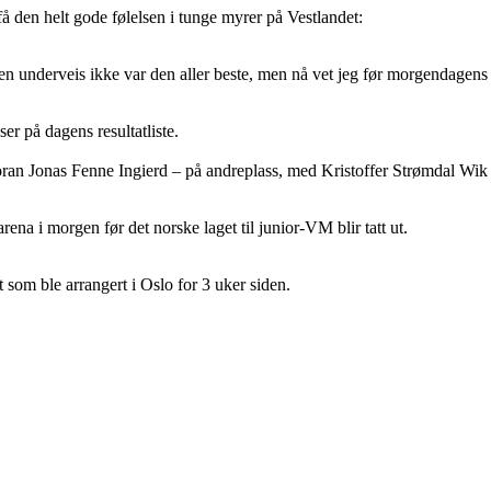
 få den helt gode følelsen i tunge myrer på Vestlandet:
sen underveis ikke var den aller beste, men nå vet jeg før morgendagens 
er på dagens resultatliste.
oran Jonas Fenne Ingierd – på andreplass, med Kristoffer Strømdal Wik 
na i morgen før det norske laget til junior-VM blir tatt ut.
 som ble arrangert i Oslo for 3 uker siden.