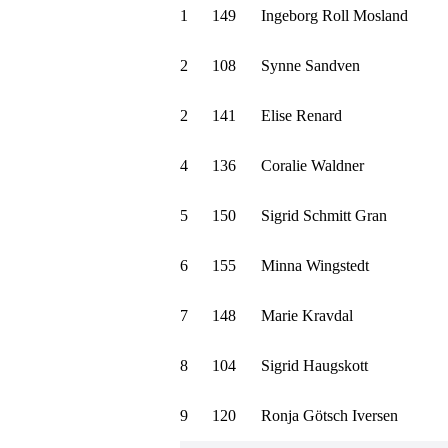
1
149
Ingeborg Roll Mosland
2
108
Synne Sandven
2
141
Elise Renard
4
136
Coralie Waldner
5
150
Sigrid Schmitt Gran
6
155
Minna Wingstedt
7
148
Marie Kravdal
8
104
Sigrid Haugskott
9
120
Ronja Götsch Iversen