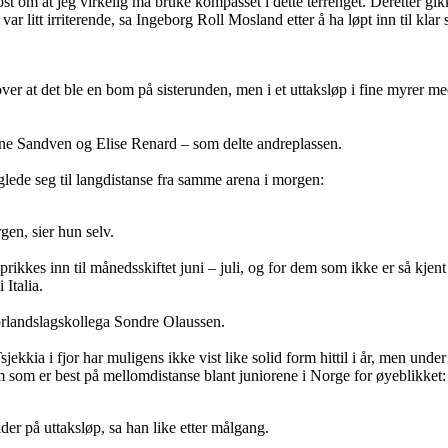
post om at jeg virkelig må bruke kompasset i dette terrenget. Deretter gik
var litt irriterende, sa Ingeborg Roll Mosland etter å ha løpt inn til kl
over at det ble en bom på sisterunden, men i et uttaksløp i fine myrer me
Synne Sandven og Elise Renard – som delte andreplassen.
ede seg til langdistanse fra samme arena i morgen:
gen, sier hun selv.
prikkes inn til månedsskiftet juni – juli, og for dem som ikke er så kjen
 Italia.
orlandslagskollega Sondre Olaussen.
kkia i fjor har muligens ikke vist like solid form hittil i år, men un
 som er best på mellomdistanse blant juniorene i Norge for øyeblikket:
elder på uttaksløp, sa han like etter målgang.