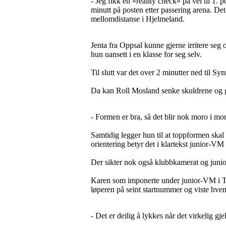
- Jeg fikk en «reality check» på vei til 1. 
minutt på posten etter passering arena. Det 
mellomdistanse i Hjelmeland.
Jenta fra Oppsal kunne gjerne irritere seg 
hun uansett i en klasse for seg selv.
Til slutt var det over 2 minutter ned til 
Da kan Roll Mosland senke skuldrene og gl
- Formen er bra, så det blir nok moro i mor
Samtidig legger hun til at toppformen skal 
orientering betyr det i klartekst junior-VM i
Der sikter nok også klubbkamerat og juni
Karen som imponerte under junior-VM i Tsje
løperen på seint startnummer og viste hvem
- Det er deilig å lykkes når det virkelig gj