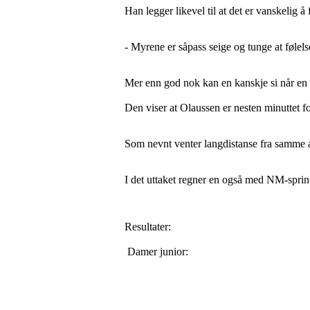
Han legger likevel til at det er vanskelig å
- Myrene er såpass seige og tunge at følel
Mer enn god nok kan en kanskje si når en s
Den viser at Olaussen er nesten minuttet f
Som nevnt venter langdistanse fra samme are
I det uttaket regner en også med NM-sprint
Resultater:
Damer junior: