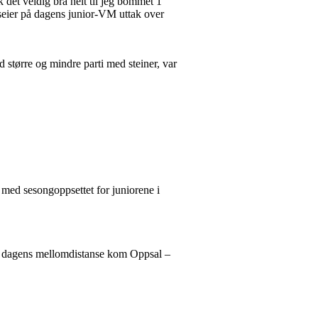
k det veldig bra helt til jeg bommet 1
ar seier på dagens junior-VM uttak over
d større og mindre parti med steiner, var
t med sesongoppsettet for juniorene i
der dagens mellomdistanse kom Oppsal –