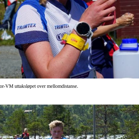
or-VM uttaksløpet over mellomdistanse.