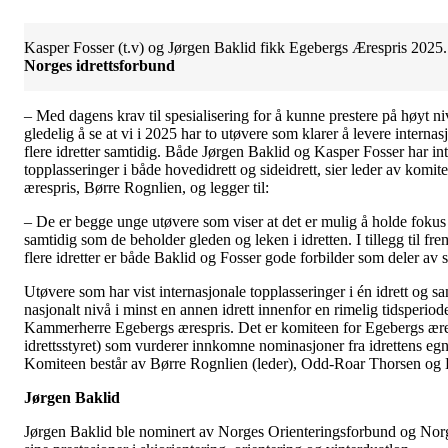
Kasper Fosser (t.v) og Jørgen Baklid fikk Egebergs Ærespris 2025
Norges idrettsforbund
– Med dagens krav til spesialisering for å kunne prestere på høyt nivå
gledelig å se at vi i 2025 har to utøvere som klarer å levere internas
flere idretter samtidig. Både Jørgen Baklid og Kasper Fosser har in
topplasseringer i både hovedidrett og sideidrett, sier leder av komi
ærespris, Børre Rognlien, og legger til:
– De er begge unge utøvere som viser at det er mulig å holde fokus 
samtidig som de beholder gleden og leken i idretten. I tillegg til fr
flere idretter er både Baklid og Fosser gode forbilder som deler av s
Utøvere som har vist internasjonale topplasseringer i én idrett og sa
nasjonalt nivå i minst en annen idrett innenfor en rimelig tidsperiod
Kammerherre Egebergs ærespris. Det er komiteen for Egebergs æres
idrettsstyret) som vurderer innkomne nominasjoner fra idrettens eg
Komiteen består av Børre Rognlien (leder), Odd-Roar Thorsen og B
Jørgen Baklid
Jørgen Baklid ble nominert av Norges Orienteringsforbund og Norg