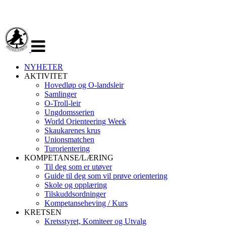
Veksle
navigasjon
NYHETER
AKTIVITET
Hovedløp og O-landsleir
Samlinger
O-Troll-leir
Ungdomsserien
World Orienteering Week
Skaukarenes krus
Unionsmatchen
Turorientering
KOMPETANSE/LÆRING
Til deg som er utøver
Guide til deg som vil prøve orientering
Skole og opplæring
Tilskuddsordninger
Kompetanseheving / Kurs
KRETSEN
Kretsstyret, Komiteer og Utvalg