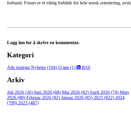
forbund. Fosser er et viktig forbilde for hele norsk orientering, avs
Logg inn for å skrive en kommentar.
Kategori
Alle innlegg
Nyheter (194)
O-løp (1)
RSS
Arkiv
Juli 2026 (26)
Juni 2026 (68)
Mai 2026 (82)
April 2026 (74)
Mars
2026 (88)
Februar 2026 (82)
Januar 2026 (85)
2025 (822)
2024
(799)
2023 (487)