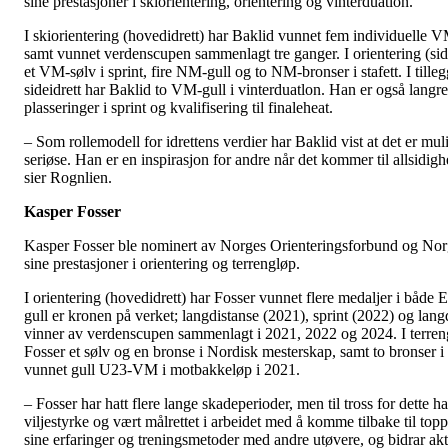
sine prestasjoner i skiorientering, orientering og vinterduatlon.
I skiorientering (hovedidrett) har Baklid vunnet fem individuelle VM
samt vunnet verdenscupen sammenlagt tre ganger. I orientering (sid
et VM-sølv i sprint, fire NM-gull og to NM-bronser i stafett. I tilleg
sideidrett har Baklid to VM-gull i vinterduatlon. Han er også langr
plasseringer i sprint og kvalifisering til finaleheat.
– Som rollemodell for idrettens verdier har Baklid vist at det er mul
seriøse. Han er en inspirasjon for andre når det kommer til allsidighe
sier Rognlien.
Kasper Fosser
Kasper Fosser ble nominert av Norges Orienteringsforbund og Norg
sine prestasjoner i orientering og terrengløp.
I orientering (hovedidrett) har Fosser vunnet flere medaljer i båd
gull er kronen på verket; langdistanse (2021), sprint (2022) og lan
vinner av verdenscupen sammenlagt i 2021, 2022 og 2024. I terrengl
Fosser et sølv og en bronse i Nordisk mesterskap, samt to bronser
vunnet gull U23-VM i motbakkeløp i 2021.
– Fosser har hatt flere lange skadeperioder, men til tross for dette ha
viljestyrke og vært målrettet i arbeidet med å komme tilbake til to
sine erfaringer og treningsmetoder med andre utøvere, og bidrar akt