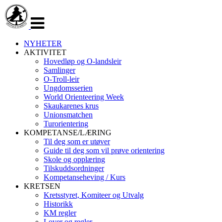
Veksle
navigasjon
NYHETER
AKTIVITET
Hovedløp og O-landsleir
Samlinger
O-Troll-leir
Ungdomsserien
World Orienteering Week
Skaukarenes krus
Unionsmatchen
Turorientering
KOMPETANSE/LÆRING
Til deg som er utøver
Guide til deg som vil prøve orientering
Skole og opplæring
Tilskuddsordninger
Kompetanseheving / Kurs
KRETSEN
Kretsstyret, Komiteer og Utvalg
Historikk
KM regler
Lover og regler