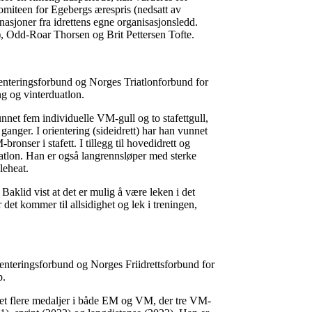
miteen for Egebergs ærespris (nedsatt av
asjoner fra idrettens egne organisasjonsledd.
), Odd-Roar Thorsen og Brit Pettersen Tofte.
enteringsforbund og Norges Triatlonforbund for
ring og vinterduatlon.
unnet fem individuelle VM-gull og to stafettgull,
nger. I orientering (sideidrett) har han vunnet
ronser i stafett. I tillegg til hovedidrett og
uatlon. Han er også langrennsløper med sterke
naleheat.
Baklid vist at det er mulig å være leken i det
 det kommer til allsidighet og lek i treningen,
enteringsforbund og Norges Friidrettsforbund for
p.
nnet flere medaljer i både EM og VM, der tre VM-