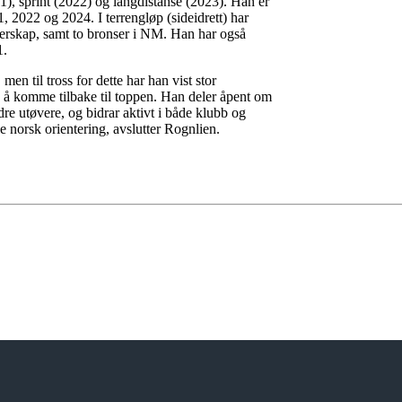
21), sprint (2022) og langdistanse (2023). Han er
 2022 og 2024. I terrengløp (sideidrett) har
terskap, samt to bronser i NM. Han har også
21.
men til tross for dette har han vist stor
ed å komme tilbake til toppen. Han deler åpent om
re utøvere, og bidrar aktivt i både klubb og
ele norsk orientering, avslutter Rognlien.