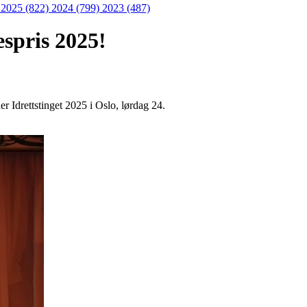
)
2025 (822)
2024 (799)
2023 (487)
espris 2025!
 Idrettstinget 2025 i Oslo, lørdag 24.