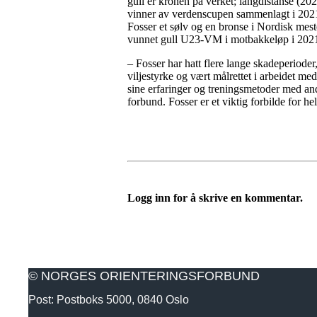
gull er kronen på verket; langdistanse (20
vinner av verdenscupen sammenlagt i 2021,
Fosser et sølv og en bronse i Nordisk mes
vunnet gull U23-VM i motbakkeløp i 20
– Fosser har hatt flere lange skadeperioder, 
viljestyrke og vært målrettet i arbeidet m
sine erfaringer og treningsmetoder med and
forbund. Fosser er et viktig forbilde for h
Logg inn for å skrive en kommentar.
© NORGES ORIENTERINGSFORBUND
Post: Postboks 5000, 0840 Oslo