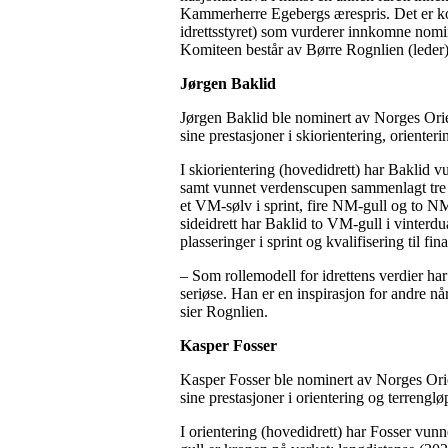
Kammerherre Egebergs ærespris. Det er ko
idrettsstyret) som vurderer innkomne nomin
Komiteen består av Børre Rognlien (leder
Jørgen Baklid
Jørgen Baklid ble nominert av Norges Ori
sine prestasjoner i skiorientering, oriente
I skiorientering (hovedidrett) har Baklid v
samt vunnet verdenscupen sammenlagt tre ga
et VM-sølv i sprint, fire NM-gull og to NM-b
sideidrett har Baklid to VM-gull i vinterd
plasseringer i sprint og kvalifisering til fi
– Som rollemodell for idrettens verdier har 
seriøse. Han er en inspirasjon for andre når
sier Rognlien.
Kasper Fosser
Kasper Fosser ble nominert av Norges Ori
sine prestasjoner i orientering og terrenglø
I orientering (hovedidrett) har Fosser vu