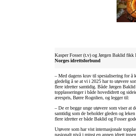
Kasper Fosser (t.v) og Jørgen Baklid fik
Norges idrettsforbund
– Med dagens krav til spesialisering for å k
gledelig å se at vi i 2025 har to utøvere so
flere idretter samtidig. Både Jørgen Bakli
topplasseringer i både hovedidrett og sidei
ærespris, Børre Rognlien, og legger til:
– De er begge unge utøvere som viser at de
samtidig som de beholder gleden og leken i i
flere idretter er både Baklid og Fosser god
Utøvere som har vist internasjonale topplas
nasjonalt nivå i minst en annen idrett inne