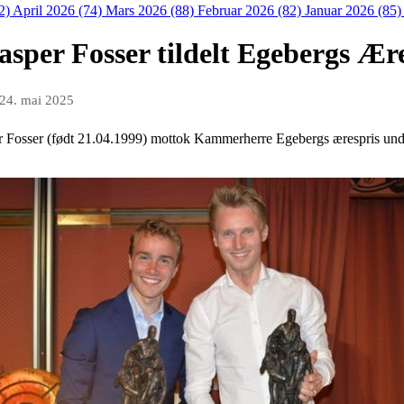
2)
April 2026 (74)
Mars 2026 (88)
Februar 2026 (82)
Januar 2026 (85
sper Fosser tildelt Egebergs Ær
24. mai 2025
 Fosser (født 21.04.1999) mottok Kammerherre Egebergs ærespris under