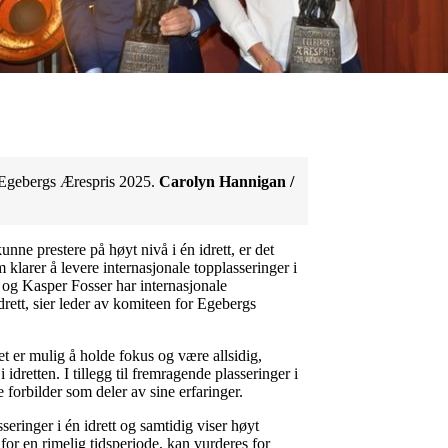
k Egebergs Ærespris 2025.
Carolyn Hannigan /
unne prestere på høyt nivå i én idrett, er det
m klarer å levere internasjonale topplasseringer i
d og Kasper Fosser har internasjonale
drett, sier leder av komiteen for Egebergs
t er mulig å holde fokus og være allsidig,
dretten. I tillegg til fremragende plasseringer i
e forbilder som deler av sine erfaringer.
seringer i én idrett og samtidig viser høyt
nfor en rimelig tidsperiode, kan vurderes for