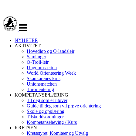
Veksle
navigasjon
NYHETER
AKTIVITET
Hovedløp og O-landsleir
Samlinger
O-Troll-leir
Ungdomsserien
World Orienteering Week
Skaukarenes krus
Unionsmatchen
Turorientering
KOMPETANSE/LÆRING
Til deg som er utøver
Guide til deg som vil prøve orientering
Skole og opplæring
Tilskuddsordninger
Kompetanseheving / Kurs
KRETSEN
Kretsstyret, Komiteer og Utvalg