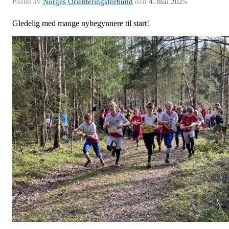
Postet av
Norges Orienteringsforbund
den
4. mai 2025
Gledelig med mange nybegynnere til start!