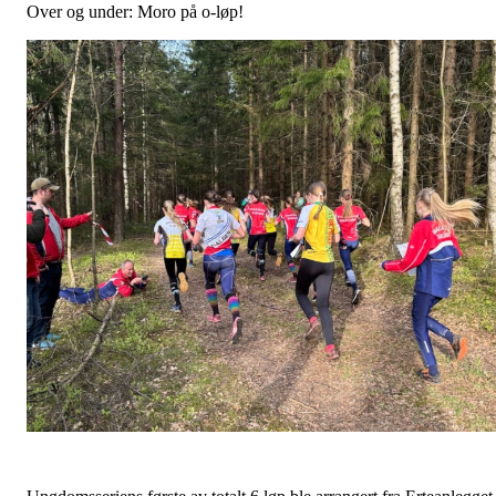
Over og under: Moro på o-løp!