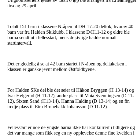
Ungdomsseriens første av totalt 6 løp ble arrangert fra Erteanlegget
tirsdag 29.april.
Totalt 151 barn i klassene N-åpen til DH 17-20 deltok, hvorav 40
barn var fra Halden Skiklubb. I klassene D/H11-12 og eldre ble
barna sendt ut i fellesstart, mens de øvrige hadde normalt
startintervall.
Det er gledelig å se at 42 barn startet i N-åpen og deltakelsen i
klassen er ganske jevnt mellom Østfoldbyene.
For Halden SKs del ble det seier til Håkon Bryggen (H 13-14) og
Ivar Helgerud (H 11-12), andre plass til Maia Svenningsen (D 11-
12), Sixten Sand (H13-14), Hanna Halding (D 13-14) og en fin
tredje plass til Eira Bronebakk Johansson (D 11-12).
Fellesstart er noe de yngste barna ikke har konkurrert i tidligere og
det var mange som fikk seg en ny opplevelse denne fine kvelden i