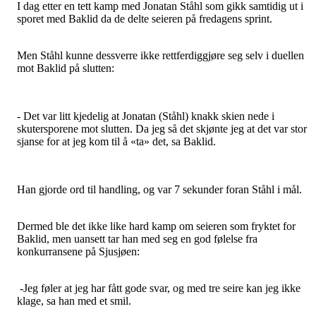
I dag etter en tett kamp med Jonatan Ståhl som gikk samtidig ut i
sporet med Baklid da de delte seieren på fredagens sprint.
Men Ståhl kunne dessverre ikke rettferdiggjøre seg selv i duellen
mot Baklid på slutten:
- Det var litt kjedelig at Jonatan (Ståhl) knakk skien nede i
skutersporene mot slutten. Da jeg så det skjønte jeg at det var stor
sjanse for at jeg kom til å «ta» det, sa Baklid.
Han gjorde ord til handling, og var 7 sekunder foran Ståhl i mål.
Dermed ble det ikke like hard kamp om seieren som fryktet for
Baklid, men uansett tar han med seg en god følelse fra
konkurransene på Sjusjøen:
-Jeg føler at jeg har fått gode svar, og med tre seire kan jeg ikke
klage, sa han med et smil.