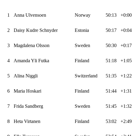
1
Anna Ulvensoen
Norway
50:13
+0:00
2
Daisy Kudre Schnyder
Estonia
50:17
+0:04
3
Magdalena Olsson
Sweden
50:30
+0:17
4
Amanda Yli Futka
Finland
51:18
+1:05
5
Alina Niggli
Switzerland
51:35
+1:22
6
Maria Hoskari
Finland
51:44
+1:31
7
Frida Sandberg
Sweden
51:45
+1:32
8
Heta Virtanen
Finland
53:02
+2:49