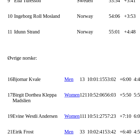
9
Ella Turesson
Sweden
53:54
+3:41
10
Ingeborg Roll Mosland
Norway
54:06
+3:53
11
Idunn Strand
Norway
55:01
+4:48
Øvrige norske:
16
Bjornar Kvale
Men
13
10:01:15
53:02
+6:00
4:
17
Birgit Dorthea Kleppa
Women
121
10:52:06
56:03
+5:50
5:
Madslien
19
Evine Westli Andersen
Women
111
10:51:27
57:23
+7:10
6:
21
Eirik Frost
Men
33
10:02:41
53:42
+6:40
4: