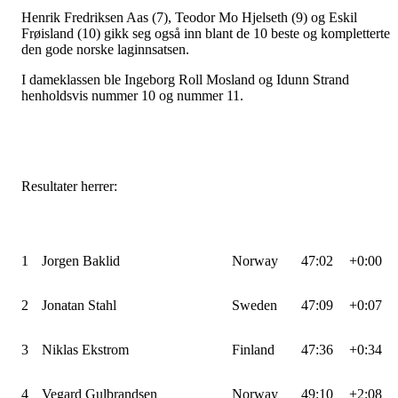
Henrik Fredriksen Aas (7), Teodor Mo Hjelseth (9) og Eskil
Frøisland (10) gikk seg også inn blant de 10 beste og kompletterte
den gode norske laginnsatsen.
I dameklassen ble Ingeborg Roll Mosland og Idunn Strand
henholdsvis nummer 10 og nummer 11.
Resultater herrer:
1
Jorgen Baklid
Norway
47:02
+0:00
2
Jonatan Stahl
Sweden
47:09
+0:07
3
Niklas Ekstrom
Finland
47:36
+0:34
4
Vegard Gulbrandsen
Norway
49:10
+2:08