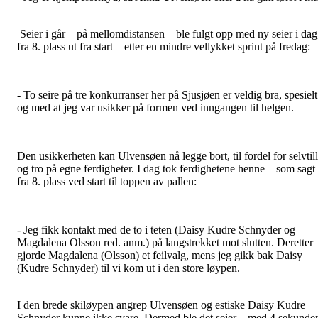
Seier i går – på mellomdistansen – ble fulgt opp med ny seier i dag
fra 8. plass ut fra start – etter en mindre vellykket sprint på fredag:
- To seire på tre konkurranser her på Sjusjøen er veldig bra, spesielt
og med at jeg var usikker på formen ved inngangen til helgen.
Den usikkerheten kan Ulvensøen nå legge bort, til fordel for selvtill
og tro på egne ferdigheter. I dag tok ferdighetene henne – som sagt
fra 8. plass ved start til toppen av pallen:
- Jeg fikk kontakt med de to i teten (Daisy Kudre Schnyder og
Magdalena Olsson red. anm.) på langstrekket mot slutten. Deretter
gjorde Magdalena (Olsson) et feilvalg, mens jeg gikk bak Daisy
(Kudre Schnyder) til vi kom ut i den store løypen.
I den brede skiløypen angrep Ulvensøen og estiske Daisy Kudre
Schnyder kunne ikke svare. Dermed ble det seier – med 4 sekunde