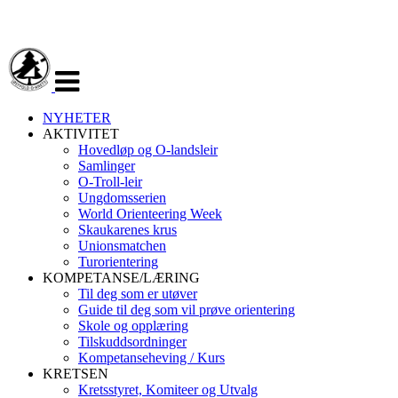
Veksle
navigasjon
NYHETER
AKTIVITET
Hovedløp og O-landsleir
Samlinger
O-Troll-leir
Ungdomsserien
World Orienteering Week
Skaukarenes krus
Unionsmatchen
Turorientering
KOMPETANSE/LÆRING
Til deg som er utøver
Guide til deg som vil prøve orientering
Skole og opplæring
Tilskuddsordninger
Kompetanseheving / Kurs
KRETSEN
Kretsstyret, Komiteer og Utvalg