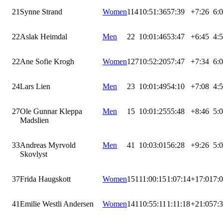
21
Synne Strand
Women
114
10:51:36
57:39
+7:26
6:
22
Aslak Heimdal
Men
22
10:01:46
53:47
+6:45
4:
22
Ane Sofie Krogh
Women
127
10:52:20
57:47
+7:34
6:
24
Lars Lien
Men
23
10:01:49
54:10
+7:08
4:
27
Ole Gunnar Kleppa
Men
15
10:01:25
55:48
+8:46
5:
Madslien
33
Andreas Myrvold
Men
41
10:03:01
56:28
+9:26
5:
Skovlyst
37
Frida Haugskott
Women
151
11:00:15
1:07:14
+17:01
7:
41
Emilie Westli Andersen
Women
141
10:55:11
1:11:18
+21:05
7: