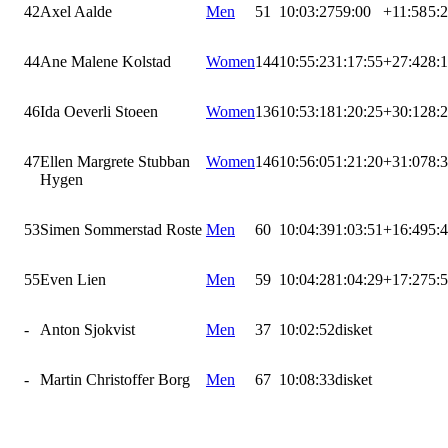
42
Axel Aalde
Men
51
10:03:27
59:00
+11:58
5:
44
Ane Malene Kolstad
Women
144
10:55:23
1:17:55
+27:42
8:
46
Ida Oeverli Stoeen
Women
136
10:53:18
1:20:25
+30:12
8:
47
Ellen Margrete Stubban
Women
146
10:56:05
1:21:20
+31:07
8:
Hygen
53
Simen Sommerstad Roste
Men
60
10:04:39
1:03:51
+16:49
5:
55
Even Lien
Men
59
10:04:28
1:04:29
+17:27
5:
-
Anton Sjokvist
Men
37
10:02:52
disket
-
Martin Christoffer Borg
Men
67
10:08:33
disket