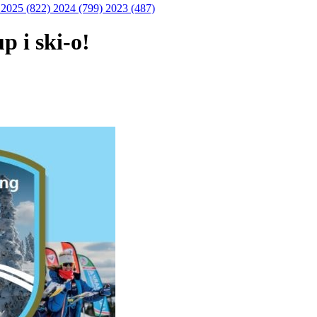
)
2025 (822)
2024 (799)
2023 (487)
p i ski-o!