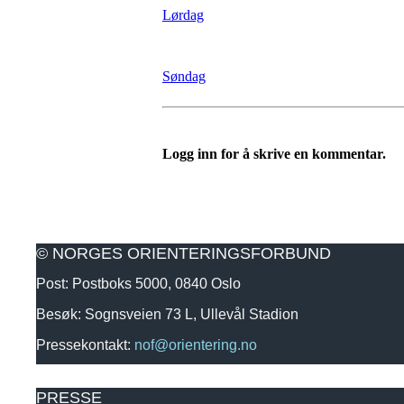
Lørdag
Søndag
Logg inn for å skrive en kommentar.
© NORGES ORIENTERINGSFORBUND
Post: Postboks 5000, 0840 Oslo
Besøk: Sognsveien 73 L, Ullevål Stadion
Pressekontakt:
nof@orientering.no
PRESSE