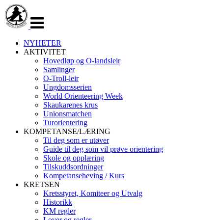
Veksle
navigasjon
NYHETER
AKTIVITET
Hovedløp og O-landsleir
Samlinger
O-Troll-leir
Ungdomsserien
World Orienteering Week
Skaukarenes krus
Unionsmatchen
Turorientering
KOMPETANSE/LÆRING
Til deg som er utøver
Guide til deg som vil prøve orientering
Skole og opplæring
Tilskuddsordninger
Kompetanseheving / Kurs
KRETSEN
Kretsstyret, Komiteer og Utvalg
Historikk
KM regler
Lover og regler