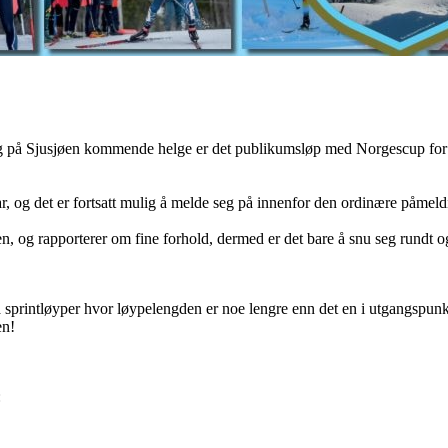
ing på Sjusjøen kommende helge er det publikumsløp med Norgescup for 
, og det er fortsatt mulig å melde seg på innenfor den ordinære påmeldi
, og rapporterer om fine forhold, dermed er det bare å snu seg rundt 
å sprintløyper hvor løypelengden er noe lengre enn det en i utgangspun
en!
: