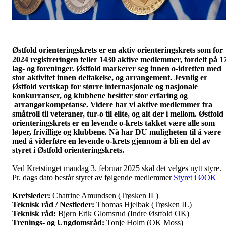
Østfold orienteringskrets er en aktiv orienteringskrets som for
2024 registreringen teller 1430 aktive medlemmer, fordelt på 1
lag- og foreninger. Østfold markerer seg innen o-idretten med
stor aktivitet innen deltakelse, og arrangement. Jevnlig er
Østfold vertskap for større internasjonale og nasjonale
konkurranser, og klubbene besitter stor erfaring og
arrangørkompetanse. Videre har vi aktive medlemmer fra
småtroll til veteraner, tur-o til elite, og alt der i mellom. Østfold
orienteringskrets er en levende o-krets takket være alle som
løper, frivillige og klubbene. Nå har DU muligheten til å være
med å viderføre en levende o-krets gjennom å bli en del av
styret i Østfold orienteringskrets.
Ved Kretstinget mandag 3. februar 2025 skal det velges nytt styre.
Pr. dags dato består styret av følgende medlemmer
Styret i ØOK
Kretsleder:
Chatrine Amundsen (Trøsken IL)
Teknisk råd / Nestleder:
Thomas Hjelbak (Trøsken IL)
Teknisk råd:
Bjørn Erik Glomsrud (Indre Østfold OK)
Trenings- og Ungdomsråd:
Tonje Holm (OK Moss)