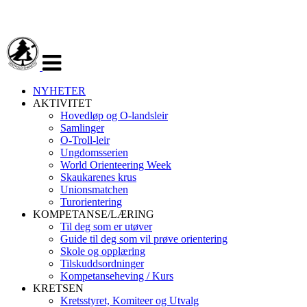
Veksle
navigasjon
NYHETER
AKTIVITET
Hovedløp og O-landsleir
Samlinger
O-Troll-leir
Ungdomsserien
World Orienteering Week
Skaukarenes krus
Unionsmatchen
Turorientering
KOMPETANSE/LÆRING
Til deg som er utøver
Guide til deg som vil prøve orientering
Skole og opplæring
Tilskuddsordninger
Kompetanseheving / Kurs
KRETSEN
Kretsstyret, Komiteer og Utvalg