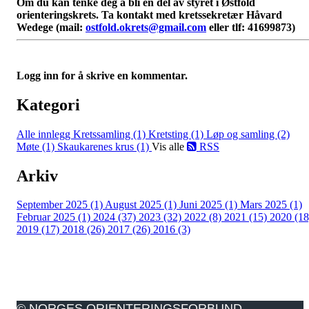
Om du kan tenke deg å bli en del av styret i Østfold
orienteringskrets. Ta kontakt med kretssekretær Håvard
Wedege (mail:
ostfold.okrets@gmail.com
eller tlf: 41699873)
Logg inn for å skrive en kommentar.
Kategori
Alle innlegg
Kretssamling (1)
Kretsting (1)
Løp og samling (2)
Møte (1)
Skaukarenes krus (1)
Vis alle
RSS
Arkiv
September 2025 (1)
August 2025 (1)
Juni 2025 (1)
Mars 2025 (1)
Februar 2025 (1)
2024 (37)
2023 (32)
2022 (8)
2021 (15)
2020 (18
2019 (17)
2018 (26)
2017 (26)
2016 (3)
© NORGES ORIENTERINGSFORBUND