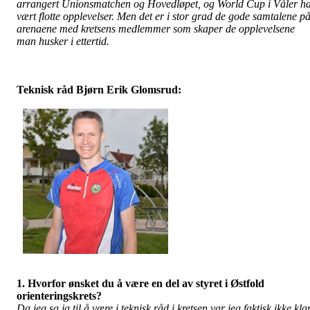
arrangert Unionsmatchen og Hovedløpet, og World Cup i Våler h
vært flotte opplevelser. Men det er i stor grad de gode samtalene p
arenaene med kretsens medlemmer som skaper de opplevelsene
man husker i ettertid.
Teknisk råd Bjørn Erik Glomsrud:
1. Hvorfor ønsket du å være en del av styret i Østfold
orienteringskrets?
Da jeg sa ja til å være i teknisk råd i kretsen var jeg faktisk ikke kla