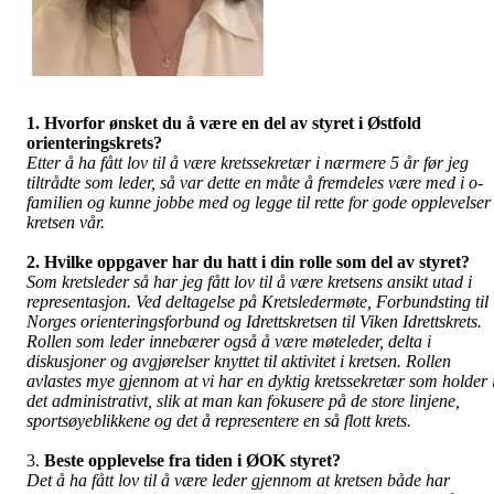
1. Hvorfor ønsket du å være en del av styret i Østfold
orienteringskrets?
Etter å ha fått lov til å være kretssekretær i nærmere 5 år før jeg
tiltrådte som leder, så var dette en måte å fremdeles være med i o-
familien og kunne jobbe med og legge til rette for gode opplevelser 
kretsen vår.
2. Hvilke oppgaver har du hatt i din rolle som del av styret?
Som kretsleder så har jeg fått lov til å være kretsens ansikt utad i
representasjon. Ved deltagelse på Kretsledermøte, Forbundsting til
Norges orienteringsforbund og Idrettskretsen til Viken Idrettskrets.
Rollen som leder innebærer også å være møteleder, delta i
diskusjoner og avgjørelser knyttet til aktivitet i kretsen. Rollen
avlastes mye gjennom at vi har en dyktig kretssekretær som holder 
det administrativt, slik at man kan fokusere på de store linjene,
sportsøyeblikkene og det å representere en så flott krets.
3.
Beste opplevelse fra tiden i ØOK styret?
Det å ha fått lov til å være leder gjennom at kretsen både har