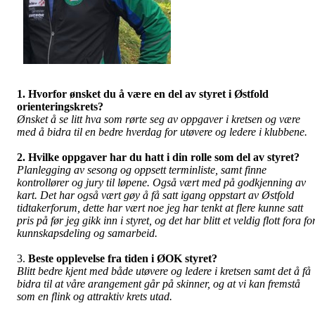
1. Hvorfor ønsket du å være en del av styret i Østfold
orienteringskrets?
Ønsket å se litt hva som rørte seg av oppgaver i kretsen og være
med å bidra til en bedre hverdag for utøvere og ledere i klubbene.
2. Hvilke oppgaver har du hatt i din rolle som del av styret?
Planlegging av sesong og oppsett terminliste, samt finne
kontrollører og jury til løpene. Også vært med på godkjenning av
kart. Det har også vært gøy å få satt igang oppstart av Østfold
tidtakerforum, dette har vært noe jeg har tenkt at flere kunne satt
pris på før jeg gikk inn i styret, og det har blitt et veldig flott fora fo
kunnskapsdeling og samarbeid.
3.
Beste opplevelse fra tiden i ØOK styret?
Blitt bedre kjent med både utøvere og ledere i kretsen samt det å få
bidra til at våre arangement går på skinner, og at vi kan fremstå
som en flink og attraktiv krets utad.