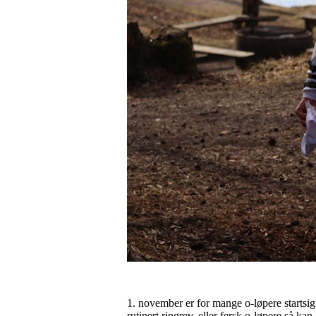
1. november er for mange o-løpere startsig
rutinert ringrev, eller fersk o-løpere så k