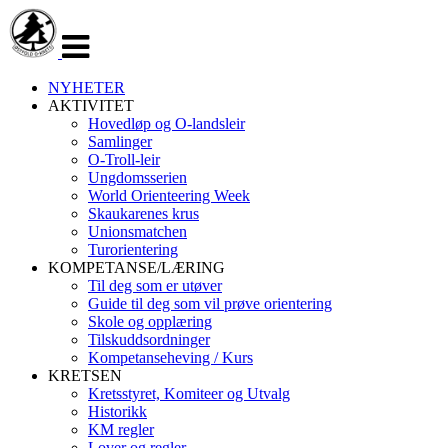
Veksle
navigasjon
NYHETER
AKTIVITET
Hovedløp og O-landsleir
Samlinger
O-Troll-leir
Ungdomsserien
World Orienteering Week
Skaukarenes krus
Unionsmatchen
Turorientering
KOMPETANSE/LÆRING
Til deg som er utøver
Guide til deg som vil prøve orientering
Skole og opplæring
Tilskuddsordninger
Kompetanseheving / Kurs
KRETSEN
Kretsstyret, Komiteer og Utvalg
Historikk
KM regler
Lover og regler