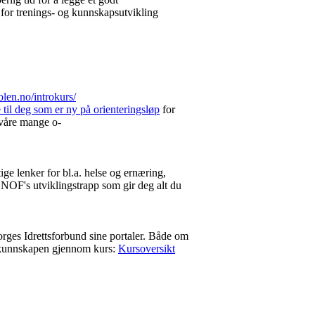
 for trenings- og kunnskapsutvikling
len.no/introkurs/
til deg som er ny på orienteringsløp
for
 våre mange o-
ige lenker for bl.a. helse og ernæring,
 NOF's utviklingstrapp som gir deg alt du
rges Idrettsforbund sine portaler. Både om
ere kunnskapen gjennom kurs:
Kursoversikt