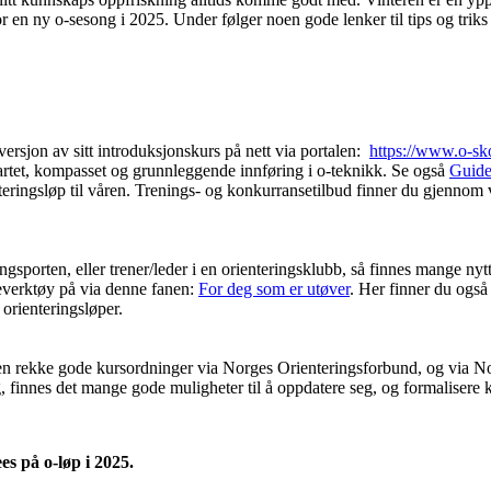
en ny o-sesong i 2025. Under følger noen gode lenker til tips og triks
versjon av sitt introduksjonskurs på nett via portalen:
https://www.o-sko
tet, kompasset og grunnleggende innføring i o-teknikk. Se også
Guide 
enteringsløp til våren. Trenings- og konkurransetilbud finner du gjennom
ngsporten, eller trener/leder i en orienteringsklubb, så finnes mange nytt
everktøy på via denne fanen:
For deg som er utøver
. Her finner du også
 orienteringsløper.
n rekke gode kursordninger via Norges Orienteringsforbund, og via No
tslag, finnes det mange gode muligheter til å oppdatere seg, og formalis
ees på o-løp i 2025.