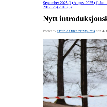
September 2025 (1)
August 2025 (1)
Juni
2017 (26)
2016 (3)
Nytt introduksjons
Postet av
Østfold Orienteringskrets
den
4.