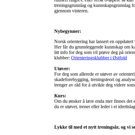
treningsgrunnlag og kunnskapsgrunnlag for 
gjennom vinteren.
Nybegynner:
Norsk orientering har lansert en oppdatert 
Her får du grunnleggende kunnskap om kar
litt info for deg som vil prøve deg på ori
klubber:
Orienteringsklubber i Østfold
Utøver:
For deg som allerede er utøver av orienteri
skadeforebygging, treningsteori og analys
trenger av råd for å utvikle deg videre som
Kurs:
Om du ønsker å lære enda mer finnes det e
du er utøver, trener eller leder i et idret
Lykke til med et nytt treningsår, og vi s