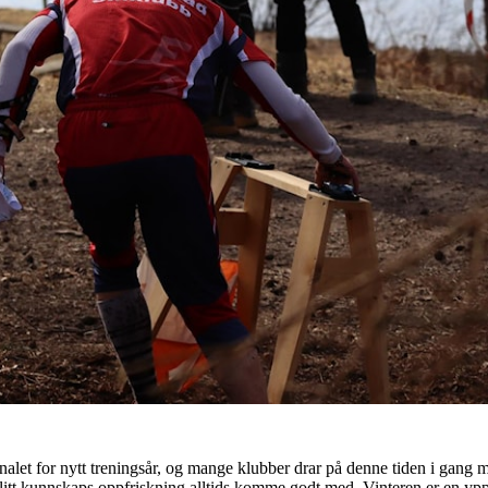
nalet for nytt treningsår, og mange klubber drar på denne tiden i gang 
an litt kunnskaps oppfriskning alltids komme godt med. Vinteren er en yppe