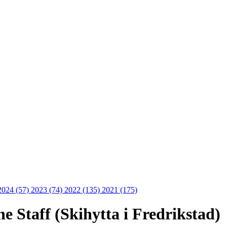
2024 (57)
2023 (74)
2022 (135)
2021 (175)
 Staff (Skihytta i Fredrikstad)