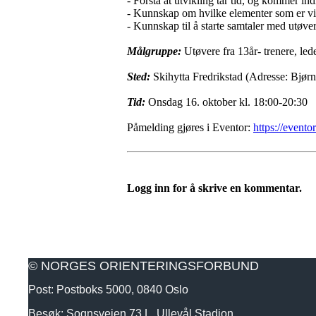
- Forstå at utvikling tar tid, og kommer ind
- Kunnskap om hvilke elementer som er vikt
- Kunnskap til å starte samtaler med utøve
Målgruppe:
Utøvere fra 13år- trenere, lede
Sted:
Skihytta Fredrikstad (Adresse: Bjør
Tid:
Onsdag 16. oktober kl. 18:00-20:30
Påmelding gjøres i Eventor:
https://evento
Logg inn for å skrive en kommentar.
© NORGES ORIENTERINGSFORBUND
Post: Postboks 5000, 0840 Oslo
Besøk: Sognsveien 73 L, Ullevål Stadion