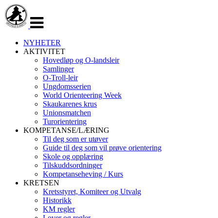
Veksle
navigasjon
NYHETER
AKTIVITET
Hovedløp og O-landsleir
Samlinger
O-Troll-leir
Ungdomsserien
World Orienteering Week
Skaukarenes krus
Unionsmatchen
Turorientering
KOMPETANSE/LÆRING
Til deg som er utøver
Guide til deg som vil prøve orientering
Skole og opplæring
Tilskuddsordninger
Kompetanseheving / Kurs
KRETSEN
Kretsstyret, Komiteer og Utvalg
Historikk
KM regler
Lover og regler