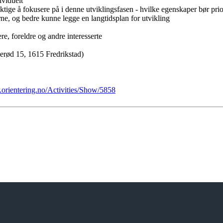
ividuelt
ige å fokusere på i denne utviklingsfasen - hvilke egenskaper bør prior
rne, og bedre kunne legge en langtidsplan for utvikling
re, foreldre og andre interesserte
nerød 15, 1615 Fredrikstad)
r.orientering.no/Activities/Show/5858