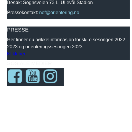
Besøk: Sognsveien 73 L, Ullevål Stadion
Pressekontakt:
nof@orientering.no
PRESSE
Her finner du nøkkelinformasjon for ski-o sesongen 2022 -
2023 og orienteringssesongen 2023.
Klikk her
SOSIALE MEDIER