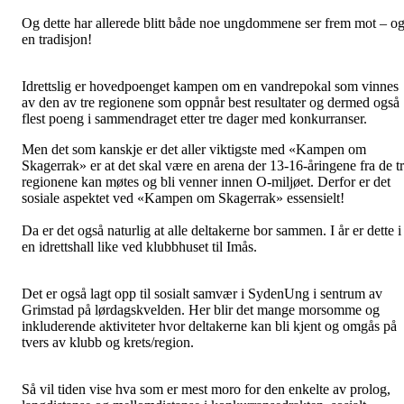
Og dette har allerede blitt både noe ungdommene ser frem mot – o
en tradisjon!
Idrettslig er hovedpoenget kampen om en vandrepokal som vinnes
av den av tre regionene som oppnår best resultater og dermed også
flest poeng i sammendraget etter tre dager med konkurranser.
Men det som kanskje er det aller viktigste med «Kampen om
Skagerrak» er at det skal være en arena der 13-16-åringene fra de t
regionene kan møtes og bli venner innen O-miljøet. Derfor er det
sosiale aspektet ved «Kampen om Skagerrak» essensielt!
Da er det også naturlig at alle deltakerne bor sammen. I år er dette i
en idrettshall like ved klubbhuset til Imås.
Det er også lagt opp til sosialt samvær i SydenUng i sentrum av
Grimstad på lørdagskvelden. Her blir det mange morsomme og
inkluderende aktiviteter hvor deltakerne kan bli kjent og omgås på
tvers av klubb og krets/region.
Så vil tiden vise hva som er mest moro for den enkelte av prolog,