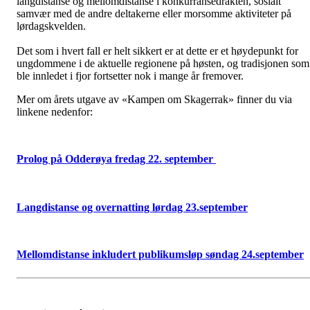
langdistanse og mellomdistanse i konkurransedrakten, sosialt
samvær med de andre deltakerne eller morsomme aktiviteter på
lørdagskvelden.
Det som i hvert fall er helt sikkert er at dette er et høydepunkt for
ungdommene i de aktuelle regionene på høsten, og tradisjonen som
ble innledet i fjor fortsetter nok i mange år fremover.
Mer om årets utgave av «Kampen om Skagerrak» finner du via
linkene nedenfor:
Prolog på Odderøya fredag 22. september
Langdistanse og overnatting lørdag 23.september
Mellomdistanse inkludert publikumsløp søndag 24.september