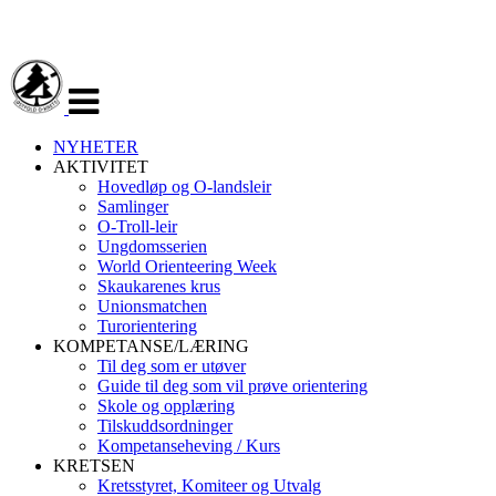
Veksle
navigasjon
NYHETER
AKTIVITET
Hovedløp og O-landsleir
Samlinger
O-Troll-leir
Ungdomsserien
World Orienteering Week
Skaukarenes krus
Unionsmatchen
Turorientering
KOMPETANSE/LÆRING
Til deg som er utøver
Guide til deg som vil prøve orientering
Skole og opplæring
Tilskuddsordninger
Kompetanseheving / Kurs
KRETSEN
Kretsstyret, Komiteer og Utvalg