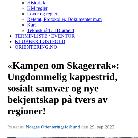
Historikk
KM regler
Lover og regler
Referat, Protokoller, Dokumenter m.m
Kart
Teknisk råd / TD-arbeid
TERMINLISTE / EVENTOR
KLUBBER I ØSTFOLD
ORIENTERING.NO
«Kampen om Skagerrak»:
Ungdommelig kappestrid,
sosialt samvær og nye
bekjentskap på tvers av
regioner!
Postet av
Norges Orienteringsforbund
den
29. sep 2023