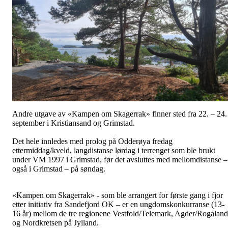
Andre utgave av «Kampen om Skagerrak» finner sted fra 22. – 24.
september i Kristiansand og Grimstad.
Det hele innledes med prolog på Odderøya fredag
ettermiddag/kveld, langdistanse lørdag i terrenget som ble brukt
under VM 1997 i Grimstad, før det avsluttes med mellomdistanse –
også i Grimstad – på søndag.
«Kampen om Skagerrak» - som ble arrangert for første gang i fjor
etter initiativ fra Sandefjord OK – er en ungdomskonkurranse (13-
16 år) mellom de tre regionene Vestfold/Telemark, Agder/Rogaland
og Nordkretsen på Jylland.