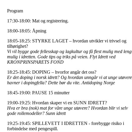
Program
17:30-18:00: Mat og registrering.
18:00-18:05: Åpning
18:05-18:25: STYRKE LAGET – hvordan utvikler vi trivsel og
tilhørighet?
Vi vil bygge gode fellesskap og lagkultur og få flest mulig med leng
mulig i idretten. Gode tips og triks på veien. Flyt Idrett ved
KRONPRINSPARETS FOND
18:25-18:45: DOPING – hvorfor angår det oss?
Er det doping i norsk idrett? Og hvordan unngår vi at unge utøvere
havner i dopingfella? Dette bør du vite. Antidoping Norge
18:45-19:00: PAUSE 15 minutter
19:00-19:25: Hvordan skaper vi en SUNN IDRETT?
Hva er bra (nok) mat for våre unge utøvere? Hvordan blir vi selv
gode rollemodeller? Sunn idrett
19:25-19:45: SPILLEVETT I IDRETTEN - forebygge risiko i
forbindelse med pengespill.