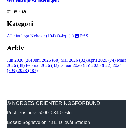
verdenscupkvalifiseringen!
05.08.2026
Kategori
Alle innlegg
Nyheter (194)
O-løp (1)
RSS
Arkiv
Juli 2026 (26)
Juni 2026 (68)
Mai 2026 (82)
April 2026 (74)
Mars
2026 (88)
Februar 2026 (82)
Januar 2026 (85)
2025 (822)
2024
(799)
2023 (487)
© NORGES ORIENTERINGSFORBUND
Post: Postboks 5000, 0840 Oslo
Besøk: Sognsveien 73 L, Ullevål Stadion