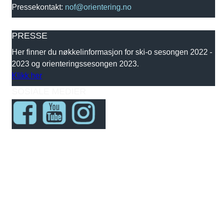
Pressekontakt:
nof@orientering.no
PRESSE
Her finner du nøkkelinformasjon for ski-o sesongen 2022 -
2023 og orienteringssesongen 2023.
Klikk her
SOSIALE MEDIER