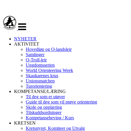
Veksle
navigasjon
NYHETER
AKTIVITET
Hovedløp og O-landsleir
Samlinger
O-Troll-leir
Ungdomsserien
World Orienteering Week
Skaukarenes krus
Unionsmatchen
Turorientering
KOMPETANSE/LÆRING
Til deg som er utøver
Guide til deg som vil prøve orientering
Skole og opplæring
Tilskuddsordninger
Kompetanseheving / Kurs
KRETSEN
Kretsstyret, Komiteer og Utvalg