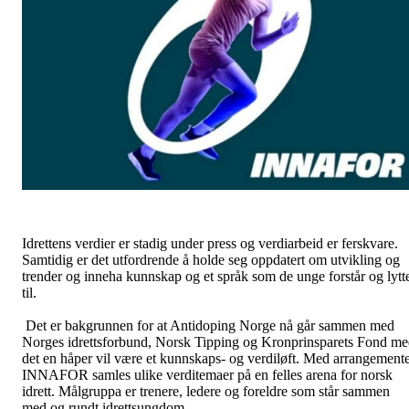
Idrettens verdier er stadig under press og verdiarbeid er ferskvare.
Samtidig er det utfordrende å holde seg oppdatert om utvikling og
trender og inneha kunnskap og et språk som de unge forstår og lytt
til.
Det er bakgrunnen for at Antidoping Norge nå går sammen med
Norges idrettsforbund, Norsk Tipping og Kronprinsparets Fond m
det en håper vil være et kunnskaps- og verdiløft. Med arrangemente
INNAFOR samles ulike verditemaer på en felles arena for norsk
idrett. Målgruppa er trenere, ledere og foreldre som står sammen
med og rundt idrettsungdom.