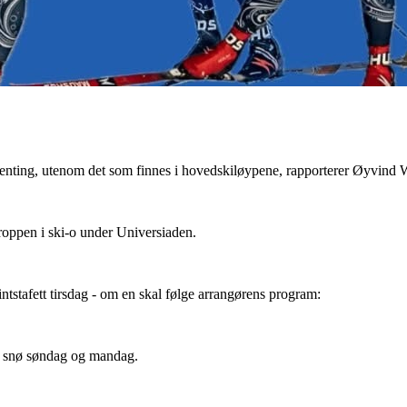
genting, utenom det som finnes i hovedskiløypene, rapporterer Øyvind W
roppen i ski-o under Universiaden.
intstafett tirsdag - om en skal følge arrangørens program:
tt snø søndag og mandag.