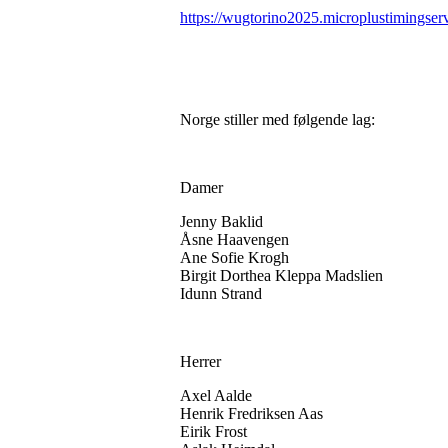
https://wugtorino2025.microplustimingser
Norge stiller med følgende lag:
Damer
Jenny Baklid
Åsne Haavengen
Ane Sofie Krogh
Birgit Dorthea Kleppa Madslien
Idunn Strand
Herrer
Axel Aalde
Henrik Fredriksen Aas
Eirik Frost