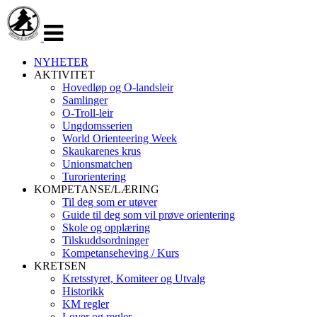
Veksle
navigasjon
NYHETER
AKTIVITET
Hovedløp og O-landsleir
Samlinger
O-Troll-leir
Ungdomsserien
World Orienteering Week
Skaukarenes krus
Unionsmatchen
Turorientering
KOMPETANSE/LÆRING
Til deg som er utøver
Guide til deg som vil prøve orientering
Skole og opplæring
Tilskuddsordninger
Kompetanseheving / Kurs
KRETSEN
Kretsstyret, Komiteer og Utvalg
Historikk
KM regler
Lover og regler