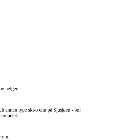
ne helgen:
helt annen type ski-o enn på Sjusjøen - bør
stempelet.
r om.