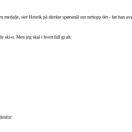
n medalje, sier Henrik på direkte spørsmål om nettopp det - før han avsl
e ski-o. Men jeg skal i hvert fall gi alt.
denfor: