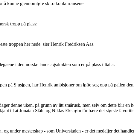
for å kunne gjennomføre ski-o konkurransene.
 norsk tropp på plass:
rkeste troppen her nede, sier Henrik Fredriksen Aas.
egaene i den norske landslagsdrakten som er på plass i Italia.
cupen på Sjusjøen, har Henrik ambisjoner om løfte seg opp på pallen den
ie dager denne uken, på grunn av litt smårusk, men selv om dette blir en 
 kjapt til at Jonatan Ståhl og Niklas Ekstrøm får bære det største favoritt
en, og under mesterskap - som Universiaden - er det medaljer det handle