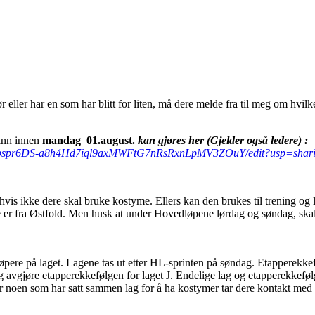
ør eller har en som har blitt for liten, må dere melde fra til meg om hvil
inn innen
mandag 01.august.
kan gjøres her (Gjelder også ledere) :
/d/1ipspr6DS-a8h4Hd7iql9axMWFtG7nRsRxnLpMV3ZOuY/edit?usp=shar
 hvis ikke dere skal bruke kostyme. Ellers kan den brukes til trening og
 dere er fra Østfold. Men husk at under Hovedløpene lørdag og søndag, sk
løpere på laget. Lagene tas ut etter HL-sprinten på søndag. Etapperekkefø
jeg avgjøre etapperekkefølgen for laget J. Endelige lag og etapperekkeføl
 noen som har satt sammen lag for å ha kostymer tar dere kontakt med 