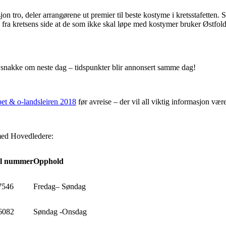
sjon tro, deler arrangørene ut premier til beste kostyme i kretsstafetten. S
g fra kretsens side at de som ikke skal løpe med kostymer bruker Østfoldtr
 snakke om neste dag – tidspunkter blir annonsert samme dag!
et & o-landsleiren 2018
før avreise – der vil all viktig informasjon være
med Hovedledere:
l nummer
Opphold
7546
Fredag– Søndag
6082
Søndag -Onsdag