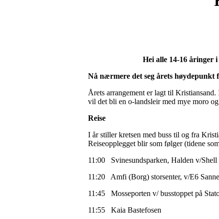
Hei alle 14-16 åringer i Østf
Nå nærmere det seg årets høydepunkt 
Årets arrangement er lagt til Kristiansand.
vil det bli en o-landsleir med mye moro og
Reise
I år stiller kretsen med buss til og fra Kri
Reiseopplegget blir som følger (tidene som e
11:00 Svinesundsparken, Halden v/Shell 
11:20 Amfi (Borg) storsenter, v/E6 Sann
11:45 Mosseporten v/
11:55 Kaia Bastefosen