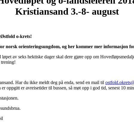
Hovedløpet og o-landsleieren 201
Kristiansand 3.-8- august
old o-krets!
for norsk orienteringsungdom, og her kommer mer informasjon f
 I løpet av seks hektiske dager skal dere gjøre opp om Hovedløpsmedaljen
 trening!
stiansand. Har du ikke meldt deg på enda, send en mail til
ostfold.okret
r oppgitt er avreisetider til bussen, så møt opp i god tid, senest 10 min 
stasjonen.
esundsbrua.
 busstoppet på Statoil