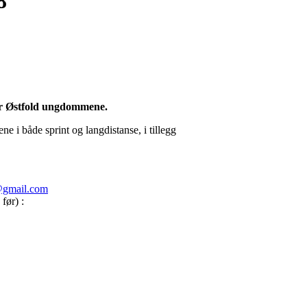
8
or Østfold ungdommene.
e i både sprint og langdistanse, i tillegg
s@gmail.com
før) :