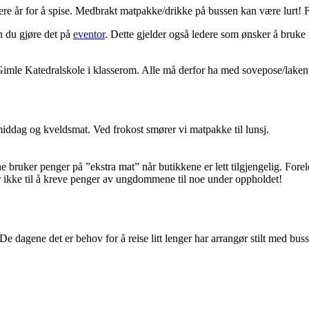
ere år for å spise. Medbrakt matpakke/drikke på bussen kan være lurt! F
n du gjøre det på
eventor
. Dette gjelder også ledere som ønsker å bruke 
imle Katedralskole i klasserom. Alle må derfor ha med sovepose/lakenp
middag og kveldsmat. Ved frokost smører vi matpakke til lunsj.
bruker penger på ”ekstra mat” når butikkene er lett tilgjengelig. Fore
ikke til å kreve penger av ungdommene til noe under oppholdet!
 De dagene det er behov for å reise litt lenger har arrangør stilt med buss