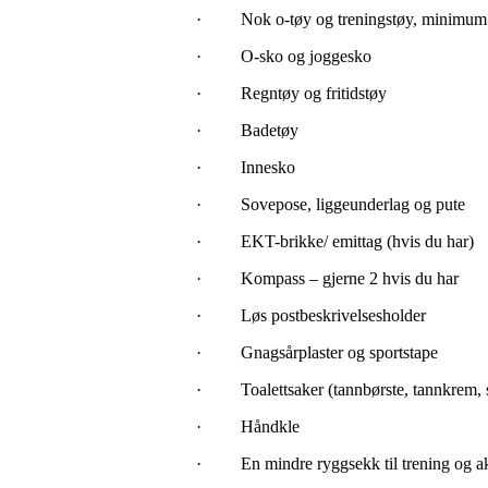
· Nok o-tøy og treningstøy, minimum 2
· O-sko og joggesko
· Regntøy og fritidstøy
· Badetøy
· Innesko
· Sovepose, liggeunderlag og pute
· EKT-brikke/ emittag (hvis du har)
· Kompass – gjerne 2 hvis du har
· Løs postbeskrivelsesholder
· Gnagsårplaster og sportstape
· Toalettsaker (tannbørste, tannkrem, 
· Håndkle
· En mindre ryggsekk til trening og akt