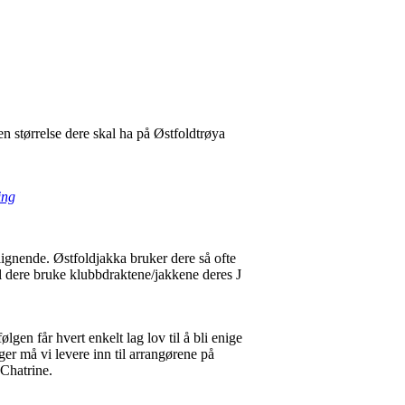
ken størrelse dere skal ha på Østfoldtrøya
ing
 lignende. Østfoldjakka bruker dere så ofte
al dere bruke klubbdraktene/jakkene deres J
lgen får hvert enkelt lag lov til å bli enige
ger må vi levere inn til arrangørene på
Chatrine.