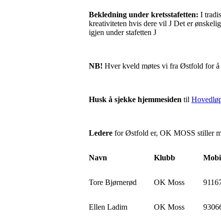
Bekledning under kretsstafetten:
I tradi
kreativiteten hvis dere vil J Det er ønskeli
igjen under stafetten J
NB!
Hver kveld møtes vi fra Østfold for å
Husk å sjekke hjemmesiden
til
Hovedløp
Ledere
for Østfold er, OK MOSS stiller 
Navn
Klubb
Mobi
Tore Bjørnerød
OK Moss
9116
Ellen Ladim
OK Moss
9306