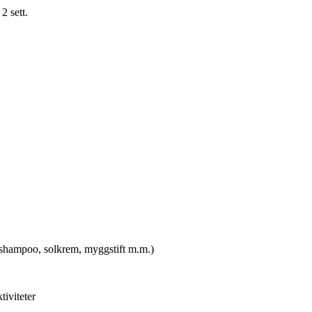
 sett.
shampoo, solkrem, myggstift m.m.)
iviteter