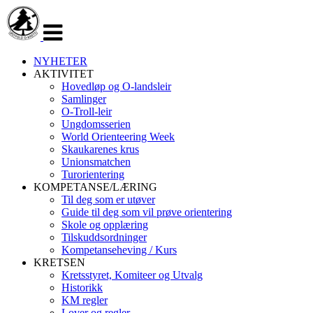
Veksle
navigasjon
NYHETER
AKTIVITET
Hovedløp og O-landsleir
Samlinger
O-Troll-leir
Ungdomsserien
World Orienteering Week
Skaukarenes krus
Unionsmatchen
Turorientering
KOMPETANSE/LÆRING
Til deg som er utøver
Guide til deg som vil prøve orientering
Skole og opplæring
Tilskuddsordninger
Kompetanseheving / Kurs
KRETSEN
Kretsstyret, Komiteer og Utvalg
Historikk
KM regler
Lover og regler