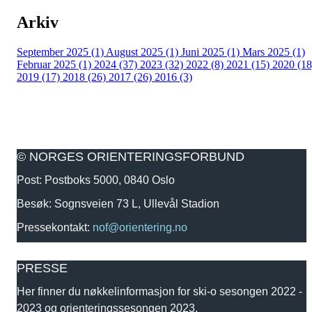
Arkiv
September 2025 (1)
August 2025 (1)
Juni 2025 (1)
Mars 2025 (1)
Februar 2025 (1)
2024 (37)
2023 (32)
2022 (8)
2021 (15)
2020 (18
2019 (17)
2018 (26)
2017 (26)
2016 (3)
© NORGES ORIENTERINGSFORBUND
Post: Postboks 5000, 0840 Oslo
Besøk: Sognsveien 73 L, Ullevål Stadion
Pressekontakt:
nof@orientering.no
PRESSE
Her finner du nøkkelinformasjon for ski-o sesongen 2022 -
2023 og orienteringssesongen 2023.