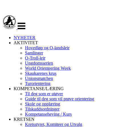
Veksle
navigasjon
NYHETER
AKTIVITET
Hovedløp og O-landsleir
Samlinger
O-Troll-leir
Ungdomsserien
World Orienteering Week
Skaukarenes krus
Unionsmatchen
Turorientering
KOMPETANSE/LÆRING
Til deg som er utøver
Guide til deg som vil prøve orientering
Skole og opplæring
Tilskuddsordninger
Kompetanseheving / Kurs
KRETSEN
Kretsstyret, Komiteer og Utvalg