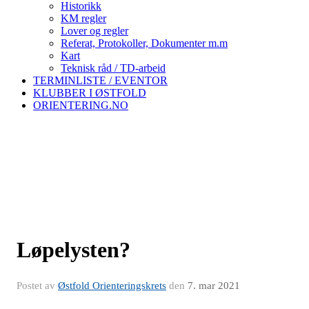
Historikk
KM regler
Lover og regler
Referat, Protokoller, Dokumenter m.m
Kart
Teknisk råd / TD-arbeid
TERMINLISTE / EVENTOR
KLUBBER I ØSTFOLD
ORIENTERING.NO
Løpelysten?
Postet av
Østfold Orienteringskrets
den
7. mar 2021