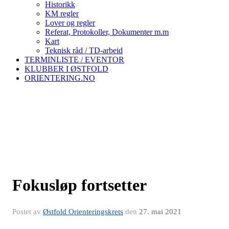
Historikk
KM regler
Lover og regler
Referat, Protokoller, Dokumenter m.m
Kart
Teknisk råd / TD-arbeid
TERMINLISTE / EVENTOR
KLUBBER I ØSTFOLD
ORIENTERING.NO
Fokusløp fortsetter
Postet av
Østfold Orienteringskrets
den
27. mai 2021