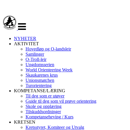
Veksle
navigasjon
NYHETER
AKTIVITET
Hovedløp og O-landsleir
Samlinger
O-Troll-leir
Ungdomsserien
World Orienteering Week
Skaukarenes krus
Unionsmatchen
Turorientering
KOMPETANSE/LÆRING
Til deg som er utøver
Guide til deg som vil prøve orientering
Skole og opplæring
Tilskuddsordninger
Kompetanseheving / Kurs
KRETSEN
Kretsstyret, Komiteer og Utvalg