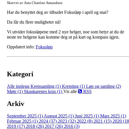
Skrevet av Asta Chatrine Amundsen
Har du benyttet deg av tilbudet Fokusløp i april og mai?
Da får du flere muligheter nå!
Vi utvider fokusløpene med 2 nye helger, noe som betyr at du de
neste tre helgene kan komme deg ut på kart og kompass igjen.
Oppdatert info:
Fokusløp
Kategori
Alle innlegg
Kretssamling (1)
Kretsting (1)
Løp og samling (2)
Møte (1)
Skaukarenes krus (1)
Vis alle
RSS
Arkiv
September 2025 (1)
August 2025 (1)
Juni 2025 (1)
Mars 2025 (1)
Februar 2025 (1)
2024 (37)
2023 (32)
2022 (8)
2021 (15)
2020 (18
2019 (17)
2018 (26)
2017 (26)
2016 (3)