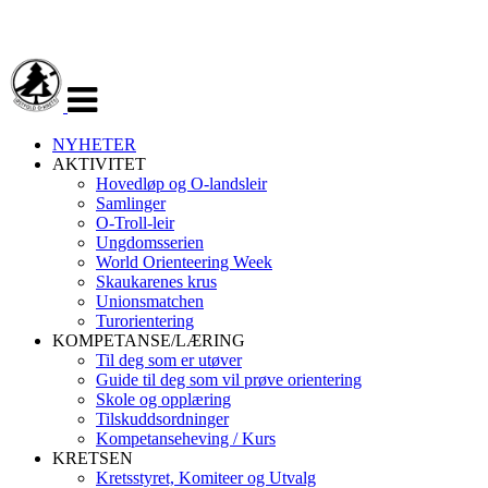
Veksle
navigasjon
NYHETER
AKTIVITET
Hovedløp og O-landsleir
Samlinger
O-Troll-leir
Ungdomsserien
World Orienteering Week
Skaukarenes krus
Unionsmatchen
Turorientering
KOMPETANSE/LÆRING
Til deg som er utøver
Guide til deg som vil prøve orientering
Skole og opplæring
Tilskuddsordninger
Kompetanseheving / Kurs
KRETSEN
Kretsstyret, Komiteer og Utvalg