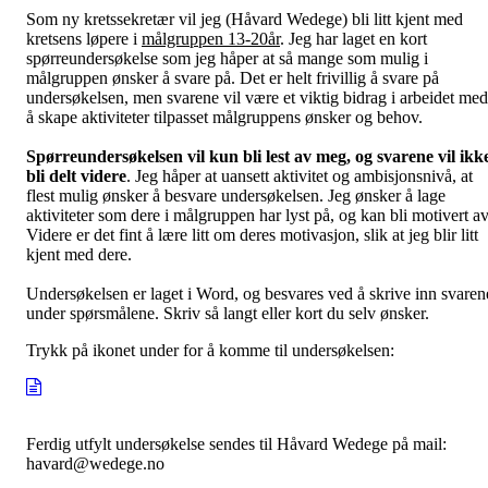
Som ny kretssekretær vil jeg (Håvard Wedege) bli litt kjent med
kretsens løpere i
målgruppen 13-20år
. Jeg har laget en kort
spørreundersøkelse som jeg håper at så mange som mulig i
målgruppen ønsker å svare på. Det er helt frivillig å svare på
undersøkelsen, men svarene vil være et viktig bidrag i arbeidet med
å skape aktiviteter tilpasset målgruppens ønsker og behov.
Spørreundersøkelsen vil kun bli lest av meg, og svarene vil ikk
bli delt videre
. Jeg håper at uansett aktivitet og ambisjonsnivå, at
flest mulig ønsker å besvare undersøkelsen. Jeg ønsker å lage
aktiviteter som dere i målgruppen har lyst på, og kan bli motivert av
Videre er det fint å lære litt om deres motivasjon, slik at jeg blir litt
kjent med dere.
Undersøkelsen er laget i Word, og besvares ved å skrive inn svaren
under spørsmålene. Skriv så langt eller kort du selv ønsker.
Trykk på ikonet under for å komme til undersøkelsen:
Ferdig utfylt undersøkelse sendes til Håvard Wedege på mail:
havard@wedege.no