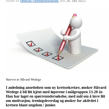
Postet av
Østfold Orienteringskrets
den
26. okt 2022
Skrevet av Håvard Wedege
I anledning ansettelsen som ny kretssekretær, ønsker Håvard
Wedege å bli litt kjent med løperene i målgruppen 13-20 år.
Han har laget en spørreundersøkelse, med mål om å lære litt
om motivasjon, treningshverdag og ønsker for aktivitet i
kretsen blant ungdom / junior.