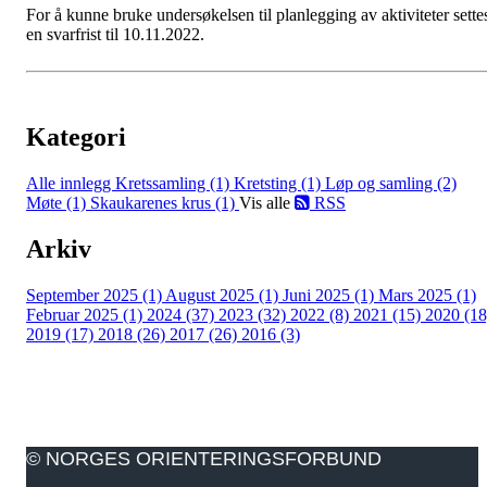
For å kunne bruke undersøkelsen til planlegging av aktiviteter sette
en svarfrist til 10.11.2022.
Kategori
Alle innlegg
Kretssamling (1)
Kretsting (1)
Løp og samling (2)
Møte (1)
Skaukarenes krus (1)
Vis alle
RSS
Arkiv
September 2025 (1)
August 2025 (1)
Juni 2025 (1)
Mars 2025 (1)
Februar 2025 (1)
2024 (37)
2023 (32)
2022 (8)
2021 (15)
2020 (18
2019 (17)
2018 (26)
2017 (26)
2016 (3)
© NORGES ORIENTERINGSFORBUND