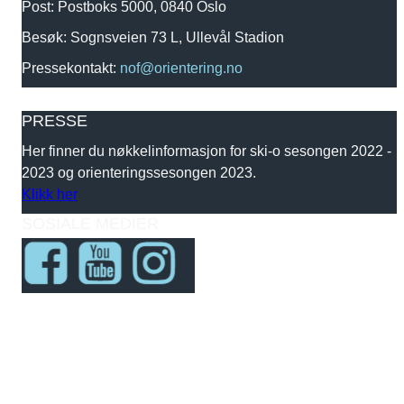
Post: Postboks 5000, 0840 Oslo
Besøk: Sognsveien 73 L, Ullevål Stadion
Pressekontakt:
nof@orientering.no
PRESSE
Her finner du nøkkelinformasjon for ski-o sesongen 2022 -
2023 og orienteringssesongen 2023.
Klikk her
SOSIALE MEDIER