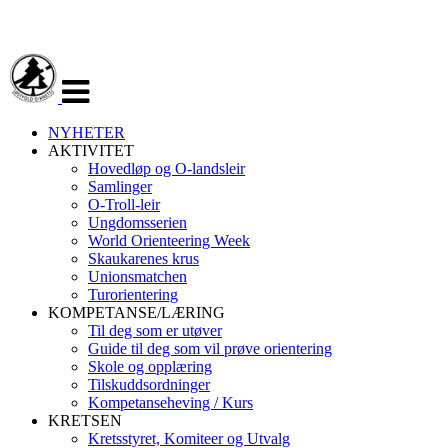
Veksle
navigasjon
NYHETER
AKTIVITET
Hovedløp og O-landsleir
Samlinger
O-Troll-leir
Ungdomsserien
World Orienteering Week
Skaukarenes krus
Unionsmatchen
Turorientering
KOMPETANSE/LÆRING
Til deg som er utøver
Guide til deg som vil prøve orientering
Skole og opplæring
Tilskuddsordninger
Kompetanseheving / Kurs
KRETSEN
Kretsstyret, Komiteer og Utvalg