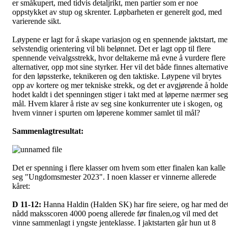
er småkupert, med tidvis detaljrikt, men partier som er noe
oppstykket av stup og skrenter. Løpbarheten er generelt god, med
varierende sikt.
Løypene er lagt for å skape variasjon og en spennende jaktstart, m
selvstendig orientering vil bli belønnet. Det er lagt opp til flere
spennende veivalgsstrekk, hvor deltakerne må evne å vurdere flere
alternativer, opp mot sine styrker. Her vil det både finnes alternative
for den løpssterke, teknikeren og den taktiske. Løypene vil brytes
opp av kortere og mer tekniske strekk, og det er avgjørende å holde
hodet kaldt i det spenningen stiger i takt med at løperne nærmer seg
mål. Hvem klarer å riste av seg sine konkurrenter ute i skogen, og
hvem vinner i spurten om løperene kommer samlet til mål?
Sammenlagtresultat:
Det er spenning i flere klasser om hvem som etter finalen kan kalle
seg "Ungdomsmester 2023". I noen klasser er vinnerne allerede
kåret:
D 11-12:
Hanna Haldin (Halden SK) har fire seiere, og har med de
nådd maksscoren 4000 poeng allerede før finalen,og vil med det
vinne sammenlagt i yngste jenteklasse. I jaktstarten går hun ut 8