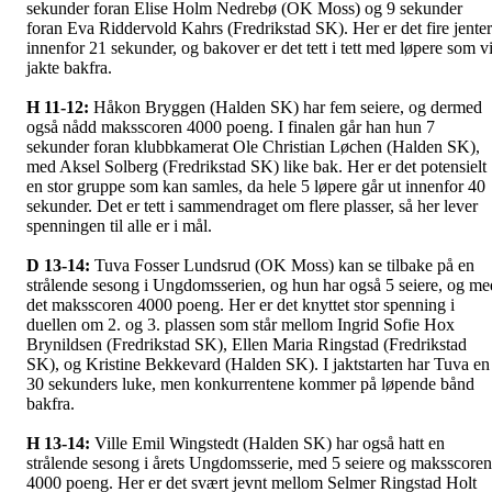
sekunder foran Elise Holm Nedrebø (OK Moss) og 9 sekunder
foran Eva Riddervold Kahrs (Fredrikstad SK). Her er det fire jenter
innenfor 21 sekunder, og bakover er det tett i tett med løpere som vi
jakte bakfra.
H 11-12:
Håkon Bryggen (Halden SK) har fem seiere, og dermed
også nådd maksscoren 4000 poeng. I finalen går han hun 7
sekunder foran klubbkamerat Ole Christian Løchen (Halden SK),
med Aksel Solberg (Fredrikstad SK) like bak. Her er det potensielt
en stor gruppe som kan samles, da hele 5 løpere går ut innenfor 40
sekunder. Det er tett i sammendraget om flere plasser, så her lever
spenningen til alle er i mål.
D 13-14:
Tuva Fosser Lundsrud (OK Moss) kan se tilbake på en
strålende sesong i Ungdomsserien, og hun har også 5 seiere, og me
det maksscoren 4000 poeng. Her er det knyttet stor spenning i
duellen om 2. og 3. plassen som står mellom Ingrid Sofie Hox
Brynildsen (Fredrikstad SK), Ellen Maria Ringstad (Fredrikstad
SK), og Kristine Bekkevard (Halden SK). I jaktstarten har Tuva en
30 sekunders luke, men konkurrentene kommer på løpende bånd
bakfra.
H 13-14:
Ville Emil Wingstedt (Halden SK) har også hatt en
strålende sesong i årets Ungdomsserie, med 5 seiere og maksscoren
4000 poeng. Her er det svært jevnt mellom Selmer Ringstad Holt