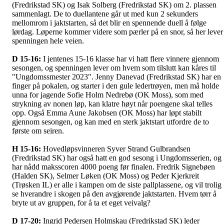
(Fredrikstad SK) og Isak Solberg (Fredrikstad SK) om 2. plassen
sammenlagt. De to duellantene går ut med kun 2 sekunders
mellomrom i jaktstarten, så det blir en spennende duell å følge
lørdag. Løperne kommer videre som pærler på en snor, så her lever
spenningen hele veien.
D 15-16:
I jentenes 15-16 klasse har vi hatt flere vinnere gjennom
sesongen, og spenningen lever om hvem som tilslutt kan kåres til
"Ungdomssmester 2023". Jenny Danevad (Fredrikstad SK) har en
finger på pokalen, og starter i den gule ledertrøyen, men må holde
unna for jagende Sofie Holm Nedrebø (OK Moss), som med
strykning av nonen løp, kan klatre høyt når poengene skal telles
opp. Også Emma Aune Jakobsen (OK Moss) har løpt stabilt
gjennom sesongen, og kan med en sterk jaktstart utfordre de to
første om seiren.
H 15-16:
Hovedløpsvinneren Syver Strand Gulbrandsen
(Fredrikstad SK) har også hatt en god sesong i Ungdomsserien, og
har nådd maksscoren 4000 poeng før finalen. Fredrik Signebøen
(Halden SK), Selmer Løken (OK Moss) og Peder Kjerkreit
(Trøsken IL) er alle i kampen om de siste pallplassene, og vil trolig
se hverandre i skogen på den avgjørende jaktstarten. Hvem tørr å
bryte ut av gruppen, for å ta et eget veivalg?
D 17-20:
Ingrid Pedersen Holmskau (Fredrikstad SK) leder