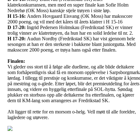
klatrekonkurransen, men med en super finale kan Sofie Holm
Nedrebø (OK Moss) kanskje stjele trøyen i siste løp.
H 15-16:
Anders Hovgaard Eisvang (OK Moss) har maksscore
2000 poeng, og vil med det kåres til årets klatrer i H 15-16
D 17-20:
Ingrid Pedersen Holmskau (Fredrikstad SK) er vinner
trolig vinner av klatretrøyen, da hun har en solid ledelse til nr. 2.
H 17-20:
Audun Nordby (Fredrikstad SK) har vist gjennom hele
sesongen at han er den sterkeste i bakkene blant juniorgutta. Med
maksscore 2000 poeng, er trøya hans også etter finalen.
Finalen:
Vi gleder oss stort til å følge alle duellene, og alle blide deltakere
som forhåpentligvis skal få en morsom opplevelse i Sarpsborgmark
lørdag. I tillegg til prestisje og konkurranse, er det viktigste å kjenn
på mestring og o-glede. Etter løpet, blir det premieutdeling for årets
innsats, og videre en hyggelig etterfinale på SOL-hytta. Søndag
plukker en storbuss opp alle deltakerne fra etterfinalen, og kjører
dem til KM-lang som arrangeres av Fredrikstad SK.
Alt ligger til rette for en morsom o-helg. Vell møtt til alle foreldre,
lagledere og utøvere.