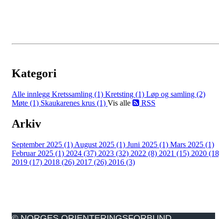
Kategori
Alle innlegg
Kretssamling (1)
Kretsting (1)
Løp og samling (2)
Møte (1)
Skaukarenes krus (1)
Vis alle
RSS
Arkiv
September 2025 (1)
August 2025 (1)
Juni 2025 (1)
Mars 2025 (1)
Februar 2025 (1)
2024 (37)
2023 (32)
2022 (8)
2021 (15)
2020 (18
2019 (17)
2018 (26)
2017 (26)
2016 (3)
© NORGES ORIENTERINGSFORBUND