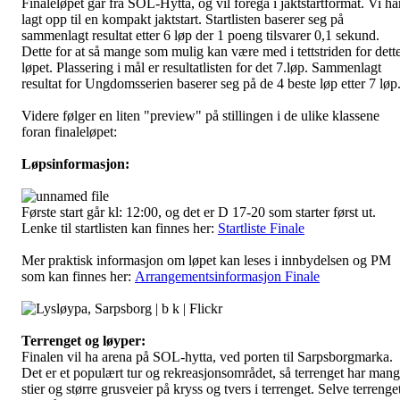
Finaleløpet går fra SOL-Hytta, og vil foregå i jaktstartformat. Vi ha
lagt opp til e
n kompakt jaktstart. Startlisten baserer seg på
sammenlagt resultat etter 6 løp der 1 poeng tilsvarer 0,1 sekund.
Dette for at så mange som mulig kan være med i tettstriden for dett
løpet. Plassering i mål er resultatlisten for det 7.løp. Sammenlagt
resultat for Ungdomsserien baserer seg på de 4 beste løp etter 7 løp
Videre følger en liten "preview" på stillingen i de ulike klassene
foran finaleløpet:
Løpsinformasjon:
Første start går kl: 12:00, og det er D 17-20 som starter først ut.
Lenke til startlisten kan finnes her:
Startliste Finale
Mer praktisk informasjon om løpet kan leses i innbydelsen og PM
som kan finnes her:
Arrangementsinformasjon Finale
Terrenget og løyper:
Finalen vil ha arena på SOL-hytta, ved porten til Sarpsborgmarka.
Det er et populært tur og rekreasjonsområdet, så terrenget har man
stier og større grusveier på kryss og tvers i terrenget. Selve terrenge