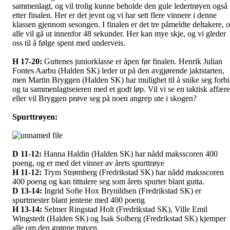
sammenlagt, og vil trolig kunne beholde den gule ledertrøyen også
etter finalen. Her er det jevnt og vi har sett flere vinnere i denne
klassen gjennom sesongen. I finalen er det tre påmeldte deltakere, 
alle vil gå ut innenfor 48 sekunder. Her kan mye skje, og vi gleder
oss til å følge spent med underveis.
H 17-20:
Guttenes juniorklasse er åpen før finalen. Henrik Julian
Fontes Aarbu (Halden SK) leder ut på den avgjørende jaktstarten,
men Martin Bryggen (Halden SK) har mulighet til å snike seg forbi
og ta sammenlagtseieren med et godt løp. Vil vi se en taktisk affære
eller vil Bryggen prøve seg på noen angrep ute i skogen?
Spurttrøyen:
D 11-12:
Hanna Haldin (Halden SK) har nådd maksscoren 400
poeng, og er med det vinner av årets spurttrøye
H 11-12:
Trym Strømberg (Fredrikstad SK) har nådd maksscoren
400 poeng og kan tittulere seg som årets spurter blant gutta.
D 13-14:
Ingrid Sofie Hox Brynildsen (Fredrikstad SK) er
spurtmester blant jentene med 400 poeng
H 13-14:
Selmer Ringstad Holt (Fredrikstad SK), Ville Emil
Wingstedt (Halden SK) og Isak Solberg (Fredrikstad SK) kjemper
alle om den grønne trøyen.