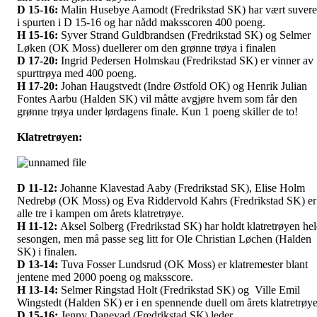
D 15-16:
Malin Husebye Aamodt (Fredrikstad SK) har vært suver
i spurten i D 15-16 og har nådd maksscoren 400 poeng.
H 15-16:
Syver Strand Guldbrandsen (Fredrikstad SK) og Selmer
Løken (OK Moss) duellerer om den grønne trøya i finalen
D 17-20:
Ingrid Pedersen Holmskau (Fredrikstad SK) er vinner av
spurttrøya med 400 poeng.
H 17-20:
Johan Haugstvedt (Indre Østfold OK) og Henrik Julian
Fontes Aarbu (Halden SK) vil måtte avgjøre hvem som får den
grønne trøya under lørdagens finale. Kun 1 poeng skiller de to!
Klatretrøyen:
D 11-12:
Johanne Klavestad Aaby (Fredrikstad SK), Elise Holm
Nedrebø (OK Moss) og Eva Riddervold Kahrs (Fredrikstad SK) er
alle tre i kampen om årets klatretrøye.
H 11-12:
Aksel Solberg (Fredrikstad SK) har holdt klatretrøyen hel
sesongen, men må passe seg litt for Ole Christian Løchen (Halden
SK) i finalen.
D 13-14:
Tuva Fosser Lundsrud (OK Moss) er klatremester blant
jentene med 2000 poeng og maksscore.
H 13-14:
Selmer Ringstad Holt (Fredrikstad SK) og Ville Emil
Wingstedt (Halden SK) er i en spennende duell om årets klatretrøye
D 15-16:
Jenny Danevad (Fredrikstad SK) leder