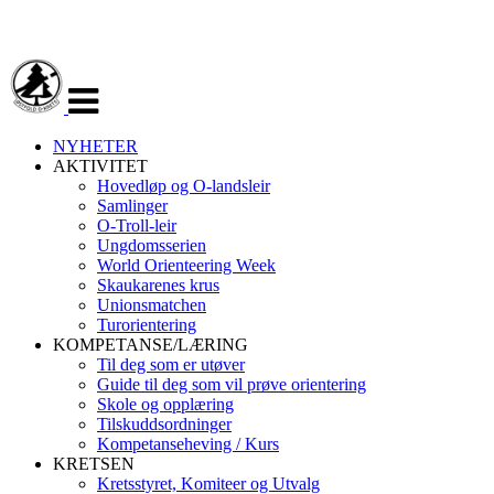
Veksle
navigasjon
NYHETER
AKTIVITET
Hovedløp og O-landsleir
Samlinger
O-Troll-leir
Ungdomsserien
World Orienteering Week
Skaukarenes krus
Unionsmatchen
Turorientering
KOMPETANSE/LÆRING
Til deg som er utøver
Guide til deg som vil prøve orientering
Skole og opplæring
Tilskuddsordninger
Kompetanseheving / Kurs
KRETSEN
Kretsstyret, Komiteer og Utvalg