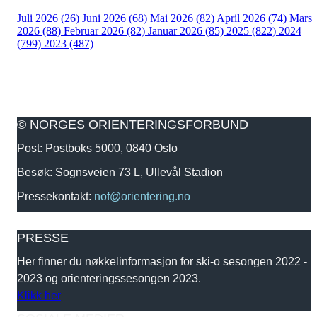
Juli 2026 (26)
Juni 2026 (68)
Mai 2026 (82)
April 2026 (74)
Mars
2026 (88)
Februar 2026 (82)
Januar 2026 (85)
2025 (822)
2024
(799)
2023 (487)
© NORGES ORIENTERINGSFORBUND
Post: Postboks 5000, 0840 Oslo
Besøk: Sognsveien 73 L, Ullevål Stadion
Pressekontakt:
nof@orientering.no
PRESSE
Her finner du nøkkelinformasjon for ski-o sesongen 2022 -
2023 og orienteringssesongen 2023.
Klikk her