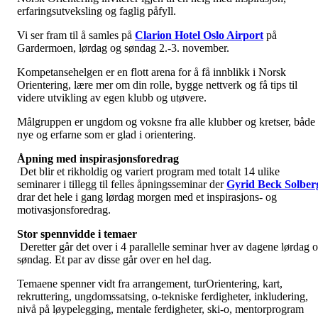
erfaringsutveksling og faglig påfyll.
Vi ser fram til å samles på
Clarion Hotel Oslo Airport
på
Gardermoen, lørdag og søndag 2.-3. november.
Kompetansehelgen er en flott arena for å få innblikk i Norsk
Orientering, lære mer om din rolle, bygge nettverk og få tips til
videre utvikling av egen klubb og utøvere.
Målgruppen er ungdom og voksne fra alle klubber og kretser, både
nye og erfarne som er glad i orientering.
Åpning med inspirasjonsforedrag
Det blir et rikholdig og variert program med totalt 14 ulike
seminarer i tillegg til felles åpningsseminar der
Gyrid Beck Solber
drar det hele i gang lørdag morgen med et inspirasjons- og
motivasjonsforedrag.
Stor spennvidde i temaer
Deretter går det over i 4 parallelle seminar hver av dagene lørdag 
søndag. Et par av disse går over en hel dag.
Temaene spenner vidt fra arrangement, turOrientering, kart,
rekruttering, ungdomssatsing, o-tekniske ferdigheter, inkludering,
nivå på løypelegging, mentale ferdigheter, ski-o, mentorprogram