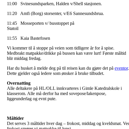
11:00 Svinesundsparken, Halden v/Shell stasjonen.
11:20 Amfi (Borg) storsenter, v/E6 Sannesundsbrua.
11:45 Mosseporten v/ busstoppet på
Statoil
11:55 Kaia Bastefosen
Vi kommer til å stoppe på veien som tidligere år for å spise.
Medbrakt matpakke/drikke på bussen kan være lurt! Første måltid
blir middag fredag.
Har du husket å melde deg på til reisen kan du gjøre det på
eventor
.
Dette gjelder også ledere som ønsker å bruke tilbudet.
Overnatting
Alle deltakere på HL/OLL innkvarteres i Gimle Katedralskole i
klasserom. Alle må derfor ha med sovepose/lakenpose,
liggeunderlag og evnt pute.
Måltider
Det serves 3 måltider hver dag – frokost, middag og kveldsmat. Ve
frokost smører vi matpakke til lunsj.