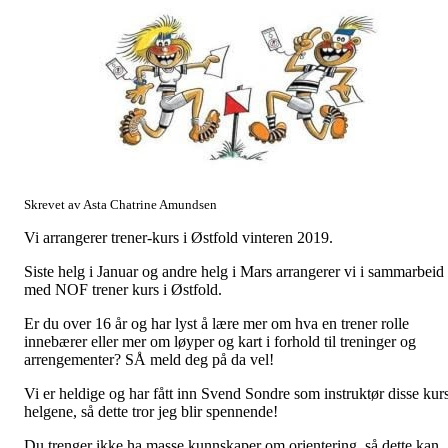
Skrevet av Asta Chatrine Amundsen
Vi arrangerer trener-kurs i Østfold vinteren 2019.
Siste helg i Januar og andre helg i Mars arrangerer vi i sammarbeid
med NOF trener kurs i Østfold.
Er du over 16 år og har lyst å lære mer om hva en trener rolle
innebærer eller mer om løyper og kart i forhold til treninger og
arrengementer? SÅ meld deg på da vel!
Vi er heldige og har fått inn Svend Sondre som instruktør disse kur
helgene, så dette tror jeg blir spennende!
Du trenger ikke ha masse kunnskaper om orientering, så dette kan