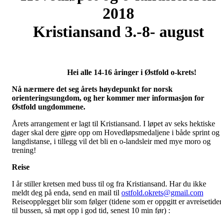
2018
Kristiansand 3.-8- august
Hei alle 14-16 åringer i Østfold o-krets!
Nå nærmere det seg årets høydepunkt for norsk
orienteringsungdom, og her kommer mer informasjon for
Østfold ungdommene.
Årets arrangement er lagt til Kristiansand. I løpet av seks hektiske
dager skal dere gjøre opp om Hovedløpsmedaljene i både sprint og
langdistanse, i tillegg vil det bli en o-landsleir med mye moro og
trening!
Reise
I år stiller kretsen med buss til og fra Kristiansand. Har du ikke
meldt deg på enda, send en mail til
ostfold.okrets@gmail.com
Reiseopplegget blir som følger (tidene som er oppgitt er avreisetide
til bussen, så møt opp i god tid, senest 10 min før) :