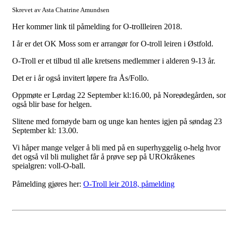
Skrevet av Asta Chatrine Amundsen
Her kommer link til påmelding for O-trollleiren 2018.
I år er det OK Moss som er arrangør for O-troll leiren i Østfold.
O-Troll er et tilbud til alle kretsens medlemmer i alderen 9-13 år.
Det er i år også invitert løpere fra Ås/Follo.
Oppmøte er Lørdag 22 September kl:16.00, på Noreødegården, s
også blir base for helgen.
Slitene med fornøyde barn og unge kan hentes igjen på søndag 23
September kl: 13.00.
Vi håper mange velger å bli med på en superhyggelig o-helg hvor
det også vil bli mulighet får å prøve sep på UROkråkenes
speialgren: voll-O-ball.
Påmelding gjøres her:
O-Troll leir 2018, påmelding