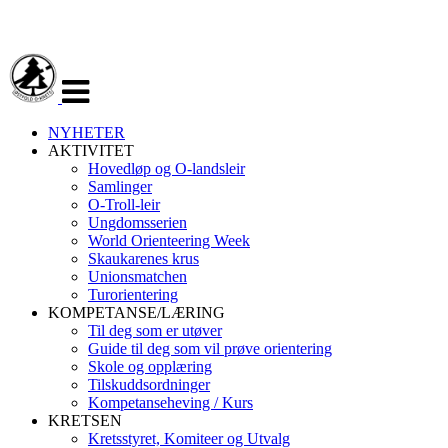
Veksle
navigasjon
NYHETER
AKTIVITET
Hovedløp og O-landsleir
Samlinger
O-Troll-leir
Ungdomsserien
World Orienteering Week
Skaukarenes krus
Unionsmatchen
Turorientering
KOMPETANSE/LÆRING
Til deg som er utøver
Guide til deg som vil prøve orientering
Skole og opplæring
Tilskuddsordninger
Kompetanseheving / Kurs
KRETSEN
Kretsstyret, Komiteer og Utvalg