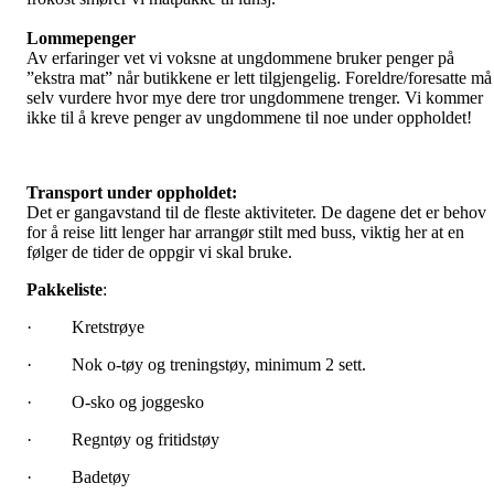
Lommepenger
Av erfaringer vet vi voksne at ungdommene bruker penger på
”ekstra mat” når butikkene er lett tilgjengelig. Foreldre/foresatte må
selv vurdere hvor mye dere tror ungdommene trenger. Vi kommer
ikke til å kreve penger av ungdommene til noe under oppholdet!
Transport under oppholdet:
Det er gangavstand til de fleste aktiviteter. De dagene det er behov
for å reise litt lenger har arrangør stilt med buss, viktig her at en
følger de tider de oppgir vi skal bruke.
Pakkeliste
:
· Kretstrøye
· Nok o-tøy og treningstøy, minimum 2 sett.
· O-sko og joggesko
· Regntøy og fritidstøy
· Badetøy