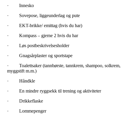
· Innesko
· Sovepose, liggeunderlag og pute
· EKT-brikke/ emittag (hvis du har)
· Kompass – gjerne 2 hvis du har
· Løs postbeskrivelsesholder
· Gnagsårplaster og sportstape
· Toalettsaker (tannbørste, tannkrem, shampoo, solkrem,
myggstift m.m.)
· Håndkle
· En mindre ryggsekk til trening og aktiviteter
· Drikkeflaske
· Lommepenger