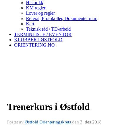
Historikk
KM regler
Lover og regler
Referat, Protokoller, Dokumenter m.m
Kart
Teknisk råd / TD-arbeid
TERMINLISTE / EVENTOR
KLUBBER I ØSTFOLD
ORIENTERING.NO
Trenerkurs i Østfold
Postet av
Østfold Orienteringskrets
den
3. des 2018