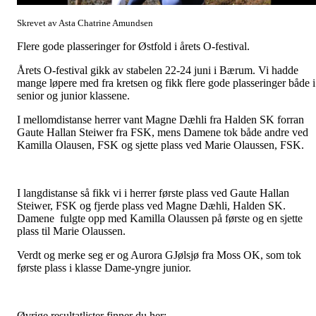
Skrevet av Asta Chatrine Amundsen
Flere gode plasseringer for Østfold i årets O-festival.
Årets O-festival gikk av stabelen 22-24 juni i Bærum. Vi hadde
mange løpere med fra kretsen og fikk flere gode plasseringer både i
senior og junior klassene.
I mellomdistanse herrer vant Magne Dæhli fra Halden SK forran
Gaute Hallan Steiwer fra FSK, mens Damene tok både andre ved
Kamilla Olausen, FSK og sjette plass ved Marie Olaussen, FSK.
I langdistanse så fikk vi i herrer første plass ved Gaute Hallan
Steiwer, FSK og fjerde plass ved Magne Dæhli, Halden SK.
Damene fulgte opp med Kamilla Olaussen på første og en sjette
plass til Marie Olaussen.
Verdt og merke seg er og Aurora GJølsjø fra Moss OK, som tok
første plass i klasse Dame-yngre junior.
Øvrige resultatlister finner du her: