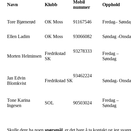
Mobil
Navn
Klubb
Opphold
nummer
Tore Bjørnerød
OK Moss
91167546
Fredag– Sønda
Ellen Ladim
OK Moss
93066082
Søndag -Onsd
93278333
Fredrikstad
Fredag –
Morten Helminsen
SK
Søndag
93462224
Jan Edvin
Fredrikstad SK
Søndag- Onsd
Blomkvist
Tone Karina
Fredag –
SOL
90503024
Ingesen
Søndag
Skulle dere ha noen
spørsmål
, er det bare å ta kontakt og jeg svare