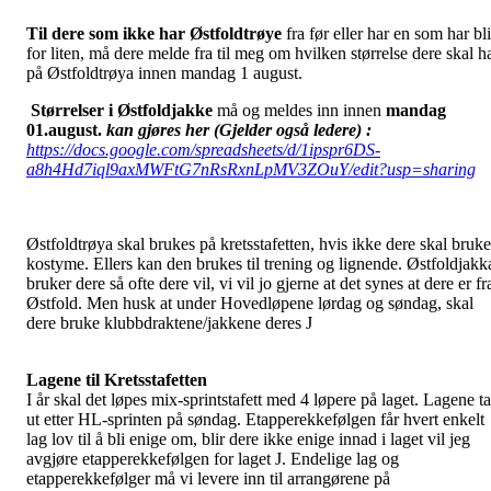
Til dere som ikke har Østfoldtrøye
fra før eller har en som har bli
for liten, må dere melde fra til meg om hvilken størrelse dere skal h
på Østfoldtrøya innen mandag 1 august.
Størrelser i Østfoldjakke
må og meldes inn innen
mandag
01.august.
kan gjøres her (Gjelder også ledere) :
https://docs.google.com/spreadsheets/d/1ipspr6DS-
a8h4Hd7iql9axMWFtG7nRsRxnLpMV3ZOuY/edit?usp=sharing
Østfoldtrøya skal brukes på kretsstafetten, hvis ikke dere skal bruke
kostyme. Ellers kan den brukes til trening og lignende. Østfoldjakk
bruker dere så ofte dere vil, vi vil jo gjerne at det synes at dere er fr
Østfold. Men husk at under Hovedløpene lørdag og søndag, skal
dere bruke klubbdraktene/jakkene deres J
Lagene til Kretsstafetten
I år skal det løpes mix-sprintstafett med 4 løpere på laget. Lagene ta
ut etter HL-sprinten på søndag. Etapperekkefølgen får hvert enkelt
lag lov til å bli enige om, blir dere ikke enige innad i laget vil jeg
avgjøre etapperekkefølgen for laget J. Endelige lag og
etapperekkefølger må vi levere inn til arrangørene på