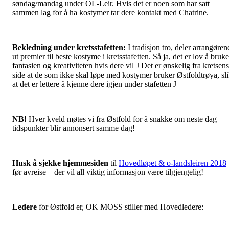
søndag/mandag under OL-Leir. Hvis det er noen som har satt
sammen lag for å ha kostymer tar dere kontakt med Chatrine.
Bekledning under kretsstafetten:
I tradisjon tro, deler arrangøren
ut premier til beste kostyme i kretsstafetten. Så ja, det er lov å bruke
fantasien og kreativiteten hvis dere vil J Det er ønskelig fra kretsens
side at de som ikke skal løpe med kostymer bruker Østfoldtrøya, sl
at det er lettere å kjenne dere igjen under stafetten J
NB!
Hver kveld møtes vi fra Østfold for å snakke om neste dag –
tidspunkter blir annonsert samme dag!
Husk å sjekke hjemmesiden
til
Hovedløpet & o-landsleiren 2018
før avreise – der vil all viktig informasjon være tilgjengelig!
Ledere
for Østfold er, OK MOSS stiller med Hovedledere: